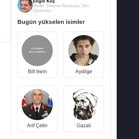
Engin Koç
Model
,
Sinema Oyuncusu
,
Dizi
Oyuncusu
Bugün yükselen isimler
Bill Irwin
Aydilge
Arif Çetin
Gazali