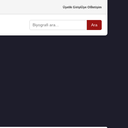
Üyelik Girişi
Üye Ol
İletişim
Ara