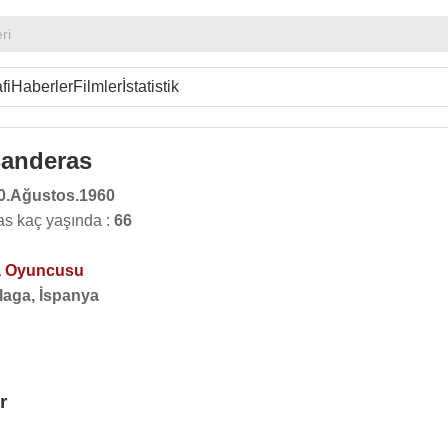
ri
fi
Haberler
Filmler
İstatistik
Banderas
0.Ağustos.1960
s kaç yaşında :
66
 Oyuncusu
laga, İspanya
r