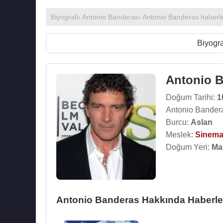
Biyografi
›
Antonio Banderas
›
Antonio Banderas haberle
Biyogra
Antonio 
Doğum Tarihi:
1
Antonio Bandera
Burcu:
Aslan
Meslek:
Sinema
Doğum Yeri:
Ma
Antonio Banderas Hakkında Haberle