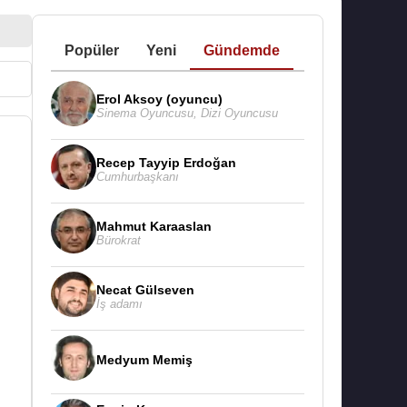
Popüler
Yeni
Gündemde
Erol Aksoy (oyuncu)
Sinema Oyuncusu
,
Dizi Oyuncusu
Recep Tayyip Erdoğan
Cumhurbaşkanı
Mahmut Karaaslan
Bürokrat
Necat Gülseven
İş adamı
Medyum Memiş