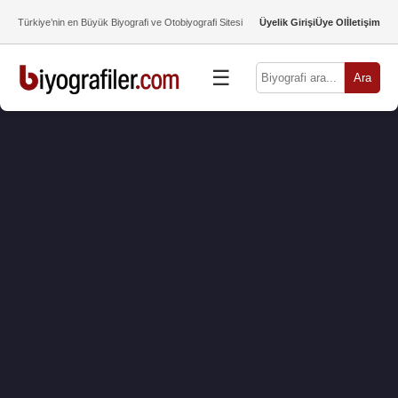
Türkiye’nin en Büyük Biyografi ve Otobiyografi Sitesi
Üyelik Girişi
Üye Ol
İletişim
☰
Ara