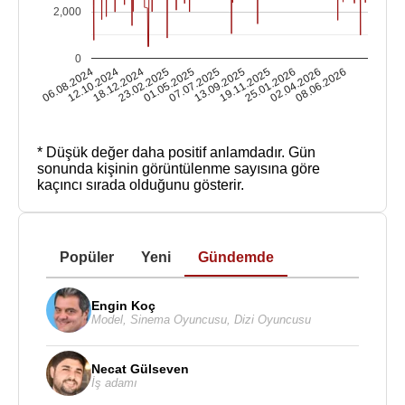
2,000
0
06.08.2024
12.10.2024
18.12.2024
23.02.2025
01.05.2025
07.07.2025
13.09.2025
19.11.2025
25.01.2026
02.04.2026
08.06.2026
* Düşük değer daha positif anlamdadır.
Gün
sonunda kişinin görüntülenme sayısına göre
kaçıncı sırada olduğunu gösterir.
Popüler
Yeni
Gündemde
Engin Koç
Model
,
Sinema Oyuncusu
,
Dizi Oyuncusu
Necat Gülseven
İş adamı