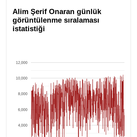
Alim Şerif Onaran günlük
görüntülenme sıralaması
istatistiği
12,000
10,000
8,000
6,000
4,000