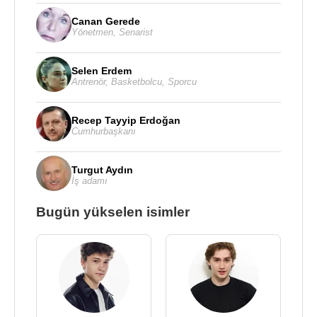
Canan Gerede
Yönetmen
,
Senarist
Selen Erdem
Antrenör
,
Basketbolcu
,
Sporcu
Recep Tayyip Erdoğan
Cumhurbaşkanı
Turgut Aydın
İş adamı
Bugün yükselen isimler