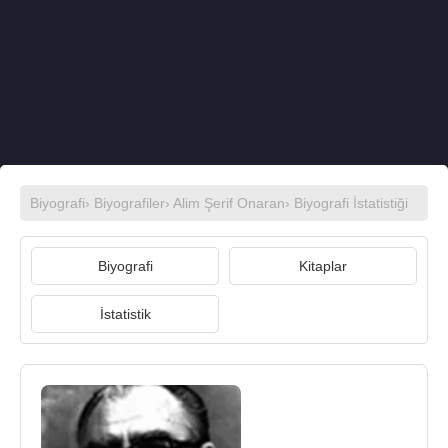
Biyografi
›
Biyografiler
›
Alim Şerif Onaran
› Biyografi İstatistiği
Biyografi
Kitaplar
İstatistik