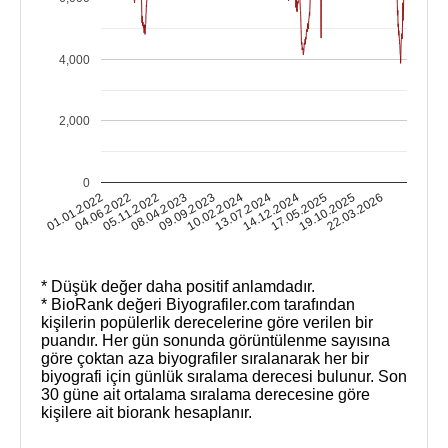
4,000
2,000
0
19.10.2025
01.01.2022
05.11.2022
09.09.2023
13.07.2024
17.05.2025
22.03.2026
04.06.2022
08.04.2023
10.02.2024
14.12.2024
* Düşük değer daha positif anlamdadır.
* BioRank değeri Biyografiler.com tarafından
kişilerin popülerlik derecelerine göre verilen bir
puandır. Her gün sonunda görüntülenme sayısına
göre çoktan aza biyografiler sıralanarak her bir
biyografi için günlük sıralama derecesi bulunur. Son
30 güne ait ortalama sıralama derecesine göre
kişilere ait biorank hesaplanır.