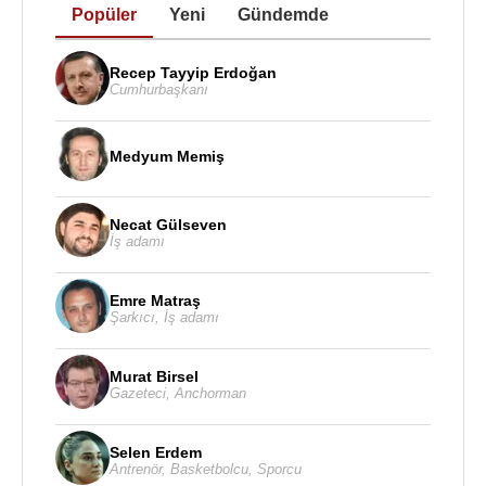
kabul edilir.
Popüler
Yeni
Gündemde
Alex Meret
, oyun tarzı bakımından refleks kaleciliği,
Recep Tayyip Erdoğan
pozisyon alma becerisi ve çizgi üzerindeki
Cumhurbaşkanı
müdahaleleriyle öne çıkar. Modern kalecilikte
ayakla oyun kurma becerisi de önemli olduğu için,
Alex Meret
zaman içinde pas bağlantılarında ve
Medyum Memiş
savunma arkasına atılan toplara çıkışlarda kendini
geliştirmiştir. Baskı altında sakin kalabilmesi, onu
Necat Gülseven
özellikle büyük maçlarda güven veren bir kaleci
İş adamı
haline getirmiştir.
Emre Matraş
Alex Meret
,
İtalya Millî Futbol Takımı
havuzunda
Şarkıcı
,
İş adamı
da yer almıştır.
İtalya
formasıyla sınırlı sayıda maça
çıkmasına rağmen, millî takım kadrolarında yer
Murat Birsel
alması onun ülkesindeki kaleci jenerasyonu içinde
Gazeteci
,
Anchorman
önemli bir isim olduğunu göstermektedir.
Selen Erdem
Altyapı kariyeri
:
Antrenör
,
Basketbolcu
,
Sporcu