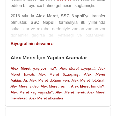
edilen bir oyuncu haline gelmesini sağlamıştır.
2018 yılında
Alex Meret
,
SSC Napoli
’ye transfer
olmuştur.
SSC Napoli
formasıyla ilk yıllarında
sakatlıklar ve rekabet nedeniyle zaman zaman zor
dönemler geçirse de, yeteneği ve potansiyeli
sayesinde takımın önemli kalecilerinden biri olarak
Biyografinin devamı ››
yerini korumuştur.
SSC Napoli
tarafından yapılan
açıklamada,
Alex Meret
’in kulüpteki ilk maçına 8
Alex Meret İçin Yapılan Aramalar
Aralık 2018 tarihinde çıktığı belirtilmiştir.
Alex Meret yaşıyor mu?
,
Alex Meret biyografi
,
Alex
Alex Meret
,
SSC Napoli
ile özellikle 2022-2023
Meret hayatı
,
Alex Meret özgeçmişi
,
Alex Meret
sezonunda büyük bir başarı yaşamıştır. Bu sezonda
hakkında
,
Alex Meret doğum yeri
,
Alex Meret fotoğraf
,
takımın
Serie A
şampiyonluğu kazanmasında
Alex Meret video
,
Alex Meret resim
,
Alex Meret kimdir?
,
kalede görev alan önemli isimlerden biri olmuştur.
Alex Meret kaç yaşında?
,
Alex Meret nereli
,
Alex Meret
SSC Napoli
’nin uzun yıllar sonra lig
memleketi
,
Alex Meret albümleri
şampiyonluğuna ulaşması,
Alex Meret
’in
kariyerindeki en önemli dönüm noktalarından biri