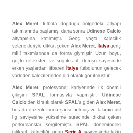
Alex Meret
, futbola doğduğu bölgedeki altyapı
takımlarında başlamış, daha sonra
Udinese Calcio
altyapısına katılmıştır. Genç yaşta kalecilik
yetenekleriyle dikkat çeken
Alex Meret
,
İtalya
genç
millî takımlarında da forma giymiştir. Uzun boyu,
güçlü refleksleri ve soğukkanlı duruşu sayesinde
erken yaşlardan itibaren
İtalya
futbolunun gelecek
vadeden kalecilerinden biri olarak görülmüştür.
Alex Meret
, profesyonel kariyerinde ilk önemli
çıkışını
SPAL
formasıyla yapmıştır.
Udinese
Calcio
’den kiralık olarak
SPAL
’a giden
Alex Meret
,
burada düzenli forma şansı bulmuş ve takımın üst
lig seviyesine yükselme sürecinde dikkat çeken
performanslar sergilemiştir.
SPAL
dönemindeki
istikrarlı kaleciliği, onun
Serie A
seviyesinde takip