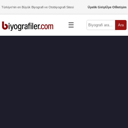
Türkiye’nin en Büyük Biyografi ve Otobiyografi Sitesi
Üyelik Girişi
Üye Ol
İletişim
☰
Ara