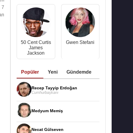
 7
an
50 Cent Curtis
Gwen Stefani
James
Jackson
Popüler
Yeni
Gündemde
Recep Tayyip Erdoğan
Cumhurbaşkanı
Medyum Memiş
Necat Gülseven