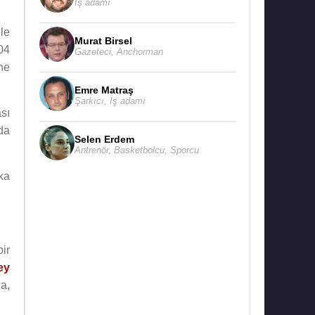
İş adamı
ble
Murat Birsel
04
Gazeteci
,
Anchorman
ne
Emre Matraş
Şarkıcı
,
İş adamı
ası
da
Selen Erdem
Antrenör
,
Basketbolcu
,
Sporcu
ka
ir
ey
da,