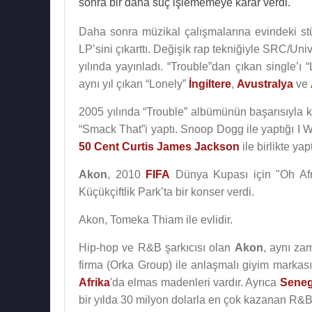
sonra bir daha suç işlememeye karar verdi.
Daha sonra müzikal çalışmalarına evindeki
LP’sini çıkarttı. Değişik rap tekniğiyle SRC/Un
yılında yayınladı. “Trouble”dan çıkan single’ı
aynı yıl çıkan “Lonely”
İngiltere
,
Avustralya
ve
2005 yılında “Trouble” albümünün başarısıyla k
“Smack That”i yaptı. Snoop Dogg ile yaptığı 
50 Cent Curtis James Jackson
ile birlikte yaptı
Akon
, 2010
FIFA
Dünya Kupası için "Oh Afri
Küçükçiftlik Park’ta bir konser verdi.
Akon, Tomeka Thiam ile evlidir.
Hip-hop ve R&B şarkıcısı olan
Akon
, aynı za
firma (Orka Group) ile anlaşmalı giyim markası
Afrika
'da elmas madenleri vardır. Ayrıca
Seneg
bir yılda 30 milyon dolarla en çok kazanan R&B 