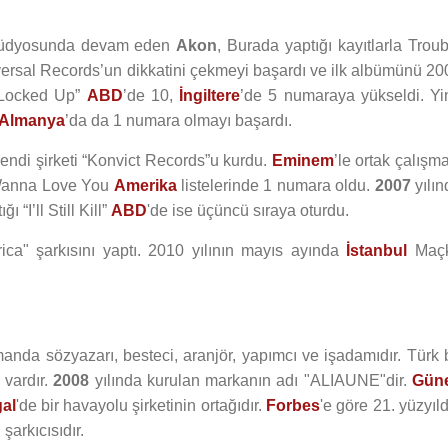
 stüdyosunda devam eden
Akon
, Burada yaptığı kayıtlarla Trou
iversal Records’un dikkatini çekmeyi başardı ve ilk albümünü 20
 “Locked Up”
ABD
’de 10,
İngiltere
’de 5 numaraya yükseldi. Yi
Almanya
’da da 1 numara olmayı başardı.
endi şirketi “Konvict Records”u kurdu.
Eminem
’le ortak çalışm
I Wanna Love You
Amerika
listelerinde 1 numara oldu.
2007
yılın
ğı “I’ll Still Kill”
ABD
'de ise üçüncü sıraya oturdu.
ca" şarkısını yaptı. 2010 yılının mayıs ayında
İstanbul
Maç
manda sözyazarı, besteci, aranjör, yapımcı ve işadamıdır. Türk b
 vardır.
2008
yılında kurulan markanın adı "ALIAUNE"dir.
Gün
al
'de bir havayolu şirketinin ortağıdır.
Forbes
'e göre 21. yüzyıl
şarkıcısıdır.