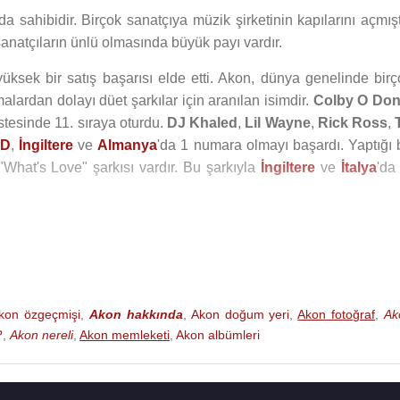
a sahibidir. Birçok sanatçıya müzik şirketinin kapılarını açmışt
sanatçıların ünlü olmasında büyük payı vardır.
üksek bir satış başarısı elde etti. Akon, dünya genelinde birç
malardan dolayı düet şarkılar için aranılan isimdir.
Colby O Don
istesinde 11. sıraya oturdu.
DJ Khaled
,
Lil Wayne
,
Rick Ross
,
T
D
,
İngiltere
ve
Almanya
'da 1 numara olmayı başardı. Yaptığı b
 "What's Love" şarkısı vardır. Bu şarkıyla
İngiltere
ve
İtalya
'da
ışması "Dangerous" şarkısı, yine tüm dünyada ses getirdi. 2008'
nü piyasaya sürdü.
 olan
Akon
, Hold My Hand adlı şarkıda
Michael Jackson
ile dü
minem
ve
Gwen Stefani
gibi sanatçılarla düet çalışması yaptı.
kon özgeçmişi
,
Akon hakkında
,
Akon doğum yeri
,
Akon fotoğraf
,
Ak
?
,
Akon nereli
,
Akon memleketi
,
Akon albümleri
dım çalışmalarında da bulunan
Akon
’un 2007 yılında kurul
vardır.
egal
'deki 850 hektarlık arazide fütüristik bir şehir projesi