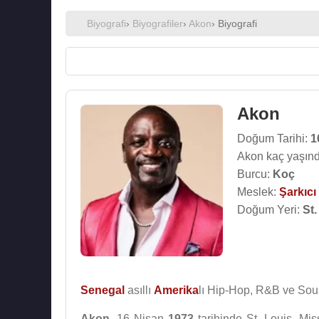
Biyografi
›
Biyografiler
›
Akon
› Biyografi
Akon
Doğum Tarihi:
1
Akon kaç yaşınd
Burcu:
Koç
Meslek:
Şarkıcı
Doğum Yeri:
St.
Senegal
asıllı
Amerika
lı Hip-Hop, R&B ve Soul
Akon
, 16 Nisan
1973
tarihinde St. Louis, Mis