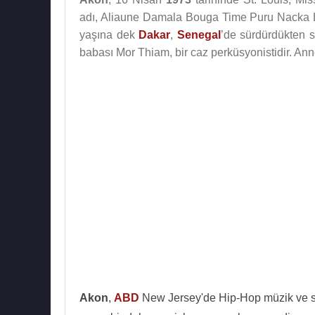
adı, Aliaune Damala Bouga Time Puru Nacka 
yaşına dek
Dakar
,
Senegal
’de sürdürdükten so
babası Mor Thiam, bir caz perküsyonistidir. Ann
Akon
,
ABD
New Jersey'de Hip-Hop müzik ve suç