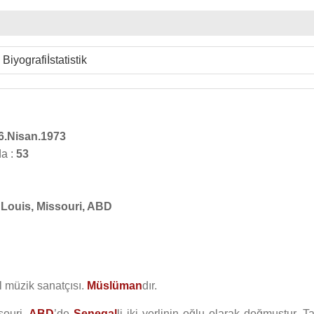
Biyografi
İstatistik
6.Nisan.1973
a :
53
 Louis, Missouri, ABD
 müzik sanatçısı.
Müslüman
dır.
souri,
ABD
’de
Senegal
li iki yerlinin oğlu olarak doğmuştur. 