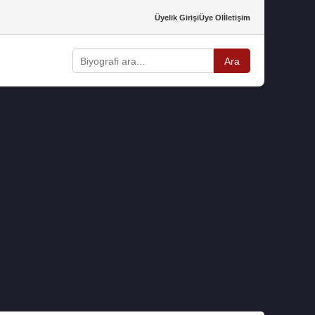
Üyelik Girişi
Üye Ol
İletişim
Ara