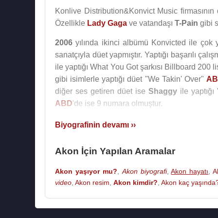
Konlive Distribution&Konvict Music firmasının d
Özellikle
Lady Gaga
ve vatandaşı
T-Pain
gibi 
2006
yılında ikinci albümü Konvicted ile çok y
sanatçıyla düet yapmıştır. Yaptığı başarılı çalış
ile yaptığı What You Got şarkısı Billboard 200 l
gibi isimlerle yaptığı düet "We Takin' Over"
AB
diğer ses getiren düet ise
Shaggy
ile yaptığı
ABD
'de ise 9 numara olmuştur.
2008 yazında
Kardinal Offishall
ile ortak çal
Biyografinin devamı ››
son aylarında "Freedom" isimli üçüncü albümü
Akon İçin Yapılan Aramalar
Küçüklüğünden beri
Michael Jackson
hayranı
yaptı.
Michael Jackson
,
Whitney Houston
,
E
Akon yaşıyor mu?
,
Akon biyografi
,
Akon hayatı
,
A
video
,
Akon resim
,
Akon kimdir?
,
Akon kaç yaşında
Afrika
kıtası ve ülkesi
Senegal
için de yar
Konfidence Foundation adlı bir yardım kuruluşu 
Akon
, Eylül 2020'de yaptığı tanıtımda
Sen