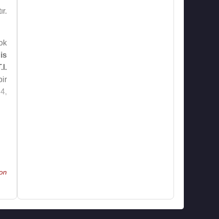
ır.
ok
is
.I.
ir
 4,
in
et
on
an
ni