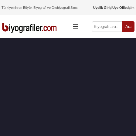
Türkiye’nin en Büyük Biyografi ve Otobiyografi Sitesi
Üyelik Girişi
Üye Ol
İletişim
☰
Ara