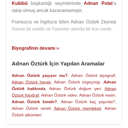
Kulübü
başkanlığı seçimlerinde
Adnan Polat
’a
rakip olmuş ancak kazanamamıştır.
Fransızca ve İngilizce bilen Adnan Öztürk Zeynep
Hanım ile evlidir ve Yasemin adında bir kızı vardır.
Kaynak:Biyografiler.com
Biyografinin devamı ››
Adnan Öztürk İçin Yapılan Aramalar
Adnan Öztürk yaşıyor mu?
,
Adnan Öztürk biyografi
,
Adnan Öztürk hayatı
,
Adnan Öztürk özgeçmişi
,
Adnan
Öztürk hakkında
,
Adnan Öztürk doğum yeri
,
Adnan
Öztürk fotoğraf
,
Adnan Öztürk video
,
Adnan Öztürk resim
,
Adnan Öztürk kimdir?
,
Adnan Öztürk kaç yaşında?
,
Adnan Öztürk nereli
,
Adnan Öztürk memleketi
,
Adnan
Öztürk albümleri