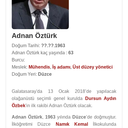
Adnan Öztürk
Doğum Tarihi:
??.??.1963
Adnan Öztürk kaç yaşında :
63
Burcu:
Meslek:
Mühendis
,
İş adamı
,
Üst düzey yönetici
Doğum Yeri:
Düzce
Galatasaray'da 13 Ocak 2018’de yapılacak
olağanüstü seçimli genel kurulda
Dursun Aydın
Özbek
'in ilk rakibi Adnan Öztürk olacak.
Adnan Öztürk
,
1963
yılında
Düzce
’de doğmuştur.
İlköğretimi Düzce
Namık Kemal
İlkokulunda