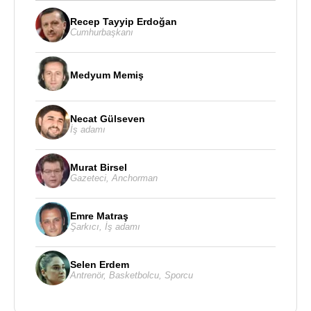
Recep Tayyip Erdoğan
Cumhurbaşkanı
Medyum Memiş
Necat Gülseven
İş adamı
Murat Birsel
Gazeteci
,
Anchorman
Emre Matraş
Şarkıcı
,
İş adamı
Selen Erdem
Antrenör
,
Basketbolcu
,
Sporcu