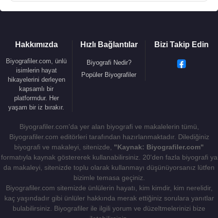
Hakkımızda
Hızlı Bağlantılar
Bizi Takip Edin
Biyografiler.com, ünlü
Biyografi Nedir?
isimlerin hayat
Popüler Biyografiler
hikayelerini derleyen
kapsamlı bir
platformdur. Her
yaşam bir iz bırakır.
Biyografiler.com'da yer alan biyografi ve makalelerin tümü,
Biyografiler.com editörleri tarafından hazırlanmaktadır. Dilediğiniz
biyografi ve makaleyi, sitenizde,
"Kaynak: Biyografiler.com"
formatıyla kaynak göstererek kullanabilirsiniz. 20'den fazla biyografi ya
da makaleyi, sitenizde toplu olarak kullanmayı düşünüyorsanız lütfen
bizimle temasa geçiniz.
Biyografiler.com sitemizde ünlülerin hayatı, kim kimdir, kim nerelidir,
kaç yaşındadır gibi ünlüler hakkında merak ettiğiniz sorulara yanıtlar
bulabilirsiniz. Biyografiler ile ilgili yorum ve düzeltmelerinizi bize