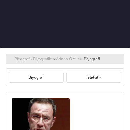
Biyografi
›
Biyografiler
›
Adnan Öztürk
› Biyografi
Biyografi
İstatistik