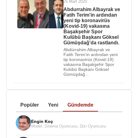
25 Mart 2020
Abdurrahim Albayrak ve
Fatih Terim'in ardından
yeni tip koronavirüs
(Kovid-19) vakasına
Başakşehir Spor
Kulübü Başkanı Göksel
Gümüşdağ'da rastlandı.
Abdürrahim Albayrak ve
Fatih Terim'in ardından yeni
tip koronavirüs (Kovid-19)
vakasına Başakşehir Spor
Kulübü Başkanı Göksel
Gümüşdağ...
Popüler
Yeni
Gündemde
Engin Koç
Model
,
Sinema Oyuncusu
,
Dizi Oyuncusu