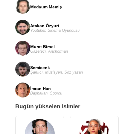
Medyum Memiş
Atakan Özyurt
Youtuber
,
Sinema Oyuncusu
Murat Birsel
Gazeteci
,
Anchorman
Semicenk
Şarkıcı
,
Müzisyen
,
Söz yazarı
İmran Han
Başbakan
,
Sporcu
Bugün yükselen isimler