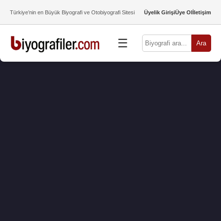
Türkiye’nin en Büyük Biyografi ve Otobiyografi Sitesi
Üyelik Girişi
Üye Ol
İletişim
☰
Ara