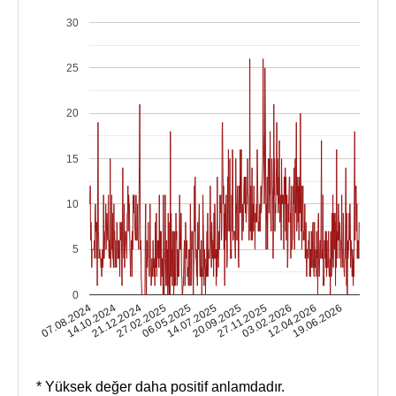
30
25
20
15
10
5
0
14.10.2024
03.02.2026
14.07.2025
21.12.2024
12.04.2026
20.09.2025
27.02.2025
07.08.2024
19.06.2026
27.11.2025
06.05.2025
* Yüksek değer daha positif anlamdadır.