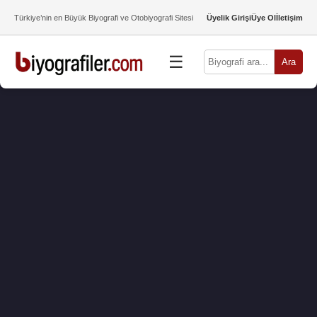
Türkiye’nin en Büyük Biyografi ve Otobiyografi Sitesi
Üyelik Girişi
Üye Ol
İletişim
☰
Ara