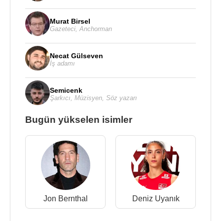
Murat Birsel
Gazeteci
,
Anchorman
Necat Gülseven
İş adamı
Semicenk
Şarkıcı
,
Müzisyen
,
Söz yazarı
Bugün yükselen isimler
Jon Bernthal
Deniz Uyanık