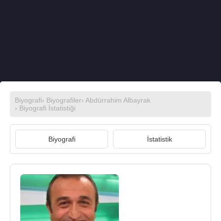
Biyografi
›
Biyografiler
›
Abdürrahim Albayrak
› Biyografi İstatistiği
Biyografi
İstatistik