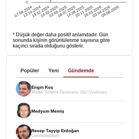
0
07.08.2024
13.10.2024
19.12.2024
24.02.2025
02.05.2025
08.07.2025
14.09.2025
20.11.2025
26.01.2026
03.04.2026
09.06.2026
* Düşük değer daha positif anlamdadır.
Gün
sonunda kişinin görüntülenme sayısına göre
kaçıncı sırada olduğunu gösterir.
Popüler
Yeni
Gündemde
Engin Koç
Model
,
Sinema Oyuncusu
,
Dizi Oyuncusu
Medyum Memiş
Recep Tayyip Erdoğan
Cumhurbaşkanı