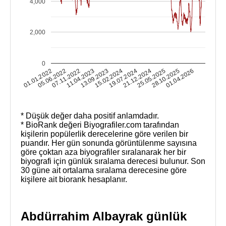
4,000
2,000
0
25.05.2025
28.10.2025
01.01.2022
01.04.2026
05.06.2022
07.11.2022
11.04.2023
13.09.2023
15.02.2024
19.07.2024
21.12.2024
* Düşük değer daha positif anlamdadır.
* BioRank değeri Biyografiler.com tarafından
kişilerin popülerlik derecelerine göre verilen bir
puandır. Her gün sonunda görüntülenme sayısına
göre çoktan aza biyografiler sıralanarak her bir
biyografi için günlük sıralama derecesi bulunur. Son
30 güne ait ortalama sıralama derecesine göre
kişilere ait biorank hesaplanır.
Abdürrahim Albayrak günlük