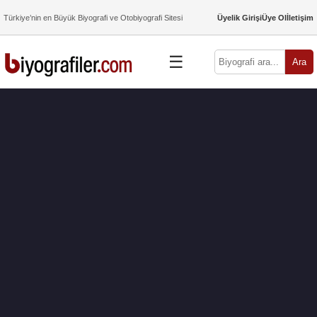
Türkiye’nin en Büyük Biyografi ve Otobiyografi Sitesi
Üyelik Girişi
Üye Ol
İletişim
☰
Ara