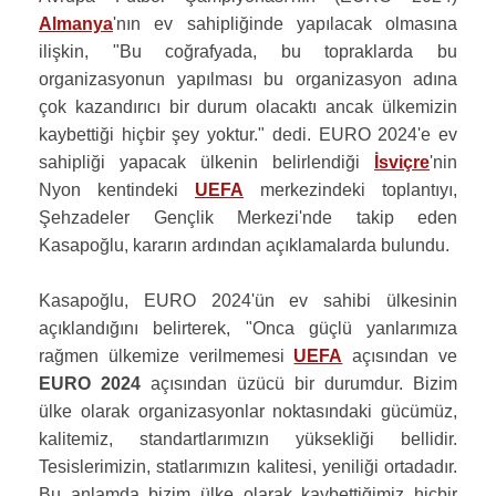
Almanya
'nın ev sahipliğinde yapılacak olmasına
ilişkin, "Bu coğrafyada, bu topraklarda bu
organizasyonun yapılması bu organizasyon adına
çok kazandırıcı bir durum olacaktı ancak ülkemizin
kaybettiği hiçbir şey yoktur." dedi. EURO 2024'e ev
sahipliği yapacak ülkenin belirlendiği
İsviçre
'nin
Nyon kentindeki
UEFA
merkezindeki toplantıyı,
Şehzadeler Gençlik Merkezi'nde takip eden
Kasapoğlu, kararın ardından açıklamalarda bulundu.
Kasapoğlu, EURO 2024'ün ev sahibi ülkesinin
açıklandığını belirterek, "Onca güçlü yanlarımıza
rağmen ülkemize verilmemesi
UEFA
açısından ve
EURO 2024
açısından üzücü bir durumdur. Bizim
ülke olarak organizasyonlar noktasındaki gücümüz,
kalitemiz, standartlarımızın yüksekliği bellidir.
Tesislerimizin, statlarımızın kalitesi, yeniliği ortadadır.
Bu anlamda bizim ülke olarak kaybettiğimiz hiçbir