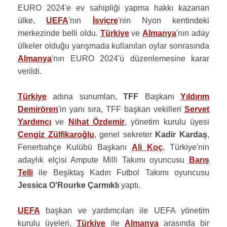
EURO 2024'e ev sahipliği yapma hakkı kazanan
ülke,
UEFA
'nın
İsviçre
'nin Nyon kentindeki
merkezinde belli oldu.
Türkiye
ve
Almanya
'nın aday
ülkeler olduğu yarışmada kullanılan oylar sonrasında
Almanya
'nın EURO 2024'ü düzenlemesine karar
verildi.
Türkiye
adına sunumları,
TFF
Başkanı
Yıldırım
Demirören
'in yanı sıra, TFF başkan vekilleri
Servet
Yardımcı
ve
Nihat Özdemir
, yönetim kurulu üyesi
Cengiz Zülfikaroğlu
, genel sekreter
Kadir Kardaş
,
Fenerbahçe Kulübü Başkanı
Ali Koç
, Türkiye'nin
adaylık elçisi Ampute Milli Takımı oyuncusu
Barış
Telli
ile Beşiktaş Kadın Futbol Takımı oyuncusu
Jessica O'Rourke Çarmıklı
yaptı.
UEFA
başkan ve yardımcıları ile UEFA yönetim
kurulu üyeleri,
Türkiye
ile
Almanya
arasında bir