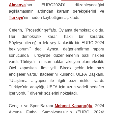
Almanya
'nın EURO2024'ü düzenleyeceğini
açıklamasının ardından kararın gerekçelerini ve
Türkiye
'nin neden kaybettiğini açıkladı.
Ceferin, "Prosedür şeffaftı. Oylama demokratik oldu.
Her demokratik karar, haklı bir karardır.
Söyleyebileceğim tek şey fantastik bir EURO 2024
bekliyorum." dedi. Ayrıca, değerlendirme raporu
sonucunda Türkiye'de düzenlemenin bazı riskleri
vardı. Türkiye'nin insan hakları aksiyon planı eksikti.
Otel kapasitesi limitliydi. Birçok şehir için bazı
endişeler vardı." ifadelerini kullandı. UEFA Başkanı,
"Ulaştırma altyapısı ile ilgili bazı riskler vardı.
Türkiye'nin adaylığı, UEFA için uzun vadeli hedefler
içeriyordu." diyerek sözlerini noktaladı.
Gençlik ve Spor Bakanı
Mehmet Kasapoğlu
, 2024
Avrupa Futbol Şampiyonası'nın (EURO 2024)