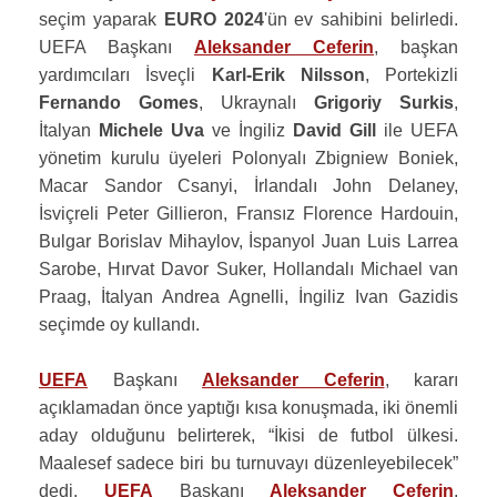
seçim yaparak
EURO 2024
'ün ev sahibini belirledi.
UEFA Başkanı
Aleksander Ceferin
, başkan
yardımcıları İsveçli
Karl-Erik Nilsson
, Portekizli
Fernando Gomes
, Ukraynalı
Grigoriy Surkis
,
İtalyan
Michele Uva
ve İngiliz
David Gill
ile UEFA
yönetim kurulu üyeleri Polonyalı Zbigniew Boniek,
Macar Sandor Csanyi, İrlandalı John Delaney,
İsviçreli Peter Gillieron, Fransız Florence Hardouin,
Bulgar Borislav Mihaylov, İspanyol Juan Luis Larrea
Sarobe, Hırvat Davor Suker, Hollandalı Michael van
Praag, İtalyan Andrea Agnelli, İngiliz Ivan Gazidis
seçimde oy kullandı.
UEFA
Başkanı
Aleksander Ceferin
, kararı
açıklamadan önce yaptığı kısa konuşmada, iki önemli
aday olduğunu belirterek, “İkisi de futbol ülkesi.
Maalesef sadece biri bu turnuvayı düzenleyebilecek”
dedi.
UEFA
Başkanı
Aleksander Ceferin
,