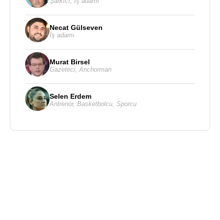
Şarkıcı
,
İş adamı
Necat Gülseven
İş adamı
Murat Birsel
Gazeteci
,
Anchorman
Selen Erdem
Antrenör
,
Basketbolcu
,
Sporcu