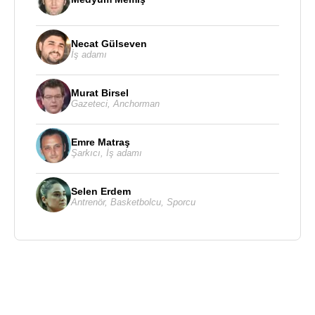
Necat Gülseven
İş adamı
Murat Birsel
Gazeteci
,
Anchorman
Emre Matraş
Şarkıcı
,
İş adamı
Selen Erdem
Antrenör
,
Basketbolcu
,
Sporcu