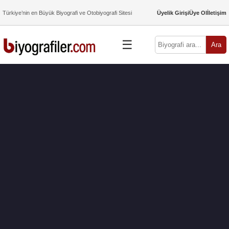
Türkiye’nin en Büyük Biyografi ve Otobiyografi Sitesi
Üyelik Girişi
Üye Ol
İletişim
☰
Ara