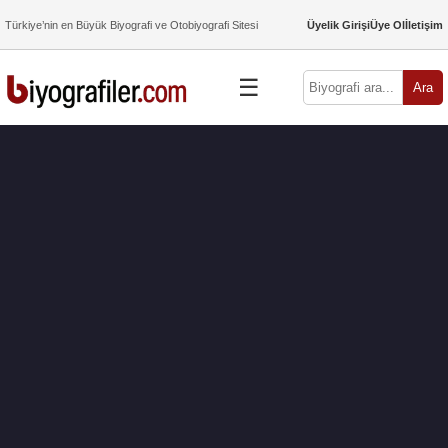
Türkiye’nin en Büyük Biyografi ve Otobiyografi Sitesi
Üyelik Girişi
Üye Ol
İletişim
☰
Ara