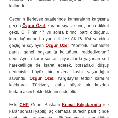
kullandı.
Gecenin ilerleyen saatlerinde kameraların karşısına
geçen
Özgür Özel
, kararın siyasi sonuçlarına dikkat
çekti. CHP’nin 47 yıl sonra birinci parti olduğunu,
kurulduğundan bu yana ilk kez AK Parti’yi sandıkta
geçtiğini söyleyen
Özgür Özel
, “Konforlu muhalefet
partisi genel başkanlığı koltuğunu reddediyorum”
dedi. Ayrıca karar sonrası piyasalarda yaşanan sert
hareketliliğe de işaret ederek, borsadaki düşüş
nedeniyle büyük bir rezerv kaybı yaşandığını
savundu.
Özgür Özel
,
Yargıtay
’ın tedbir kararını
kaldırarak Türkiye’yi daha büyük bir krizden
kurtarmasını beklediklerini ifade etti.
Eski
CHP
Genel Başkanı
Kemal Kılıçdaroğlu
ise
karar sonrası yaptığı açıklamada, sürecin parti içinde
yeni bir ayrışmaya dönüşmemesi gerektiğini