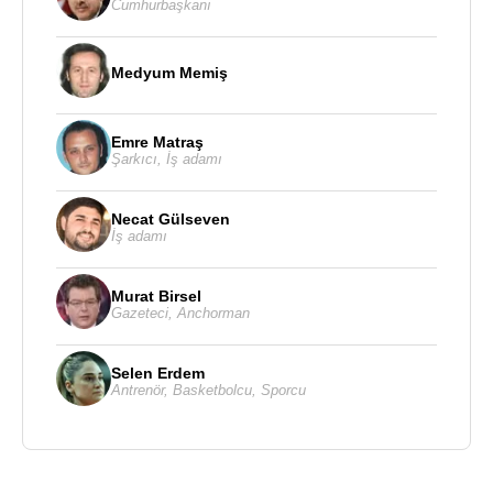
Cumhurbaşkanı
Medyum Memiş
Emre Matraş
Şarkıcı
,
İş adamı
Necat Gülseven
İş adamı
Murat Birsel
Gazeteci
,
Anchorman
Selen Erdem
Antrenör
,
Basketbolcu
,
Sporcu