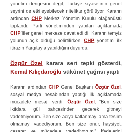
yönetim dengesini değil, Türkiye siyasetinin genel
seyrini de etkileyebilecek nitelikte görülüyor. Kararın
ardından
CHP
Merkez Yönetim Kurulu olağanüstü
toplandı. Parti yönetiminden yapılan açıklamada
CHP
’liler genel merkeze davet edildi. Kararın temyiz
yolunun açık olduğu belirtilirken,
CHP
yönetimi ilk
itirazın Yargıtay’a yapıldığını duyurdu.
Özgür Özel
karara sert tepki gösterdi,
Kemal Kılıçdaroğlu
sükûnet çağrısı yaptı
Kararın ardından
CHP
Genel Başkanı
Özgür Özel
,
sosyal medya hesabından yaptığı ilk açıklamada
mücadele mesajı verdi.
Özgür Özel
, “Ben size
iktidara gül bahçesinden geçerek gitmeyi
vadetmiyorum. Ben size acıya katlanmayı ama teslim
olmamayı vadediyorum. Ben size onur, haysiyet,
cesaret ve mücadele vadediyorum!” ifadelerini