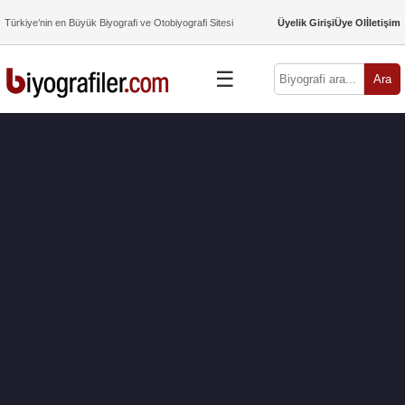
Türkiye’nin en Büyük Biyografi ve Otobiyografi Sitesi
Üyelik Girişi
Üye Ol
İletişim
☰
Ara