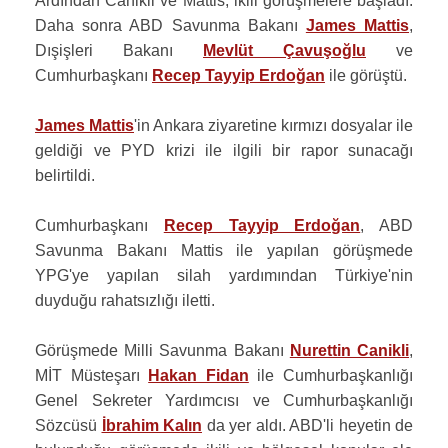
Ardından Canikli ve Mattis, ikili görüşmelere başladı.
Daha sonra ABD Savunma Bakanı
James Mattis
,
Dışişleri Bakanı
Mevlüt Çavuşoğlu
ve
Cumhurbaşkanı
Recep Tayyip Erdoğan
ile görüştü.
James Mattis
'in Ankara ziyaretine kırmızı dosyalar ile
geldiği ve PYD krizi ile ilgili bir rapor sunacağı
belirtildi.
Cumhurbaşkanı
Recep Tayyip Erdoğan
, ABD
Savunma Bakanı Mattis ile yapılan görüşmede
YPG'ye yapılan silah yardımından Türkiye'nin
duyduğu rahatsızlığı iletti.
Görüşmede Milli Savunma Bakanı
Nurettin Canikli
,
MİT Müsteşarı
Hakan Fidan
ile Cumhurbaşkanlığı
Genel Sekreter Yardımcısı ve Cumhurbaşkanlığı
Sözcüsü
İbrahim Kalın
da yer aldı. ABD'li heyetin de