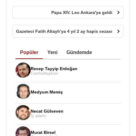
Papa XIV. Leo Ankara'ya geldi
Gazeteci Fatih Altaylı’ya 4 yıl 2 ay hapis cezası
Popüler
Yeni
Gündemde
Recep Tayyip Erdoğan
Cumhurbaşkanı
Medyum Memiş
Necat Gülseven
İş adamı
Murat Birsel