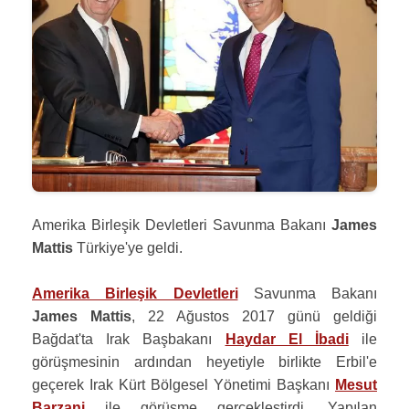
Amerika Birleşik Devletleri Savunma Bakanı
James
Mattis
Türkiye'ye geldi.
Amerika Birleşik Devletleri
Savunma Bakanı
James Mattis
, 22 Ağustos 2017 günü geldiği
Bağdat'ta Irak Başbakanı
Haydar El İbadi
ile
görüşmesinin ardından heyetiyle birlikte Erbil'e
geçerek Irak Kürt Bölgesel Yönetimi Başkanı
Mesut
Barzani
ile görüşme gerçekleştirdi. Yapılan