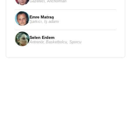
Gazeteci
,
Anchorman
Emre Matraş
Şarkıcı
,
İş adamı
Selen Erdem
Antrenör
,
Basketbolcu
,
Sporcu