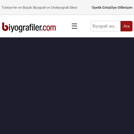
Türkiye’nin en Büyük Biyografi ve Otobiyografi Sitesi
Üyelik Girişi
Üye Ol
İletişim
☰
Ara