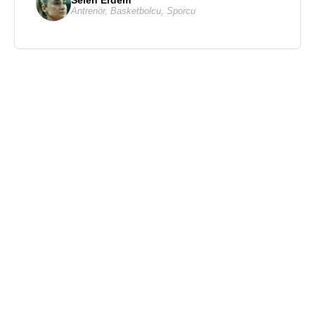
Antrenör
,
Basketbolcu
,
Sporcu