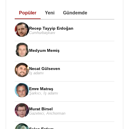
Popüler
Yeni
Gündemde
Recep Tayyip Erdoğan
Cumhurbaşkanı
Medyum Memiş
Necat Gülseven
İş adamı
Emre Matraş
Şarkıcı
,
İş adamı
Murat Birsel
Gazeteci
,
Anchorman
Selen Erdem