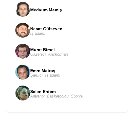
Medyum Memiş
Necat Gülseven
İş adamı
Murat Birsel
Gazeteci
,
Anchorman
Emre Matraş
Şarkıcı
,
İş adamı
Selen Erdem
Antrenör
,
Basketbolcu
,
Sporcu