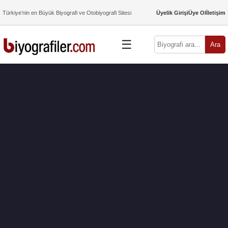
Türkiye’nin en Büyük Biyografi ve Otobiyografi Sitesi
Üyelik Girişi
Üye Ol
İletişim
☰
Ara