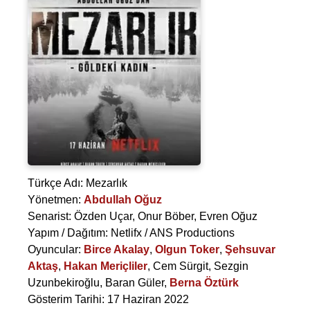
Türkçe Adı: Mezarlık
Yönetmen:
Abdullah Oğuz
Senarist:
Özden Uçar
,
Onur Böber
,
Evren Oğuz
Yapım / Dağıtım: Netlifx / ANS Productions
Oyuncular:
Birce Akalay
,
Olgun Toker
,
Şehsuvar
Aktaş
,
Hakan Meriçliler
,
Cem Sürgit
,
Sezgin
Uzunbekiroğlu
,
Baran Güler
,
Berna Öztürk
Gösterim Tarihi: 17 Haziran 2022