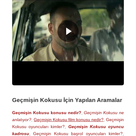
Geçmişin Kokusu İçin Yapılan Aramalar
Geçmişin Kokusu konusu nedir?
,
Geçmişin Kokusu ne
anlatıyor?
,
Geçmişin Kokusu film konusu nedir?
,
Geçmişin
Kokusu oyuncuları kimler?
,
Geçmişin Kokusu oyuncu
kadrosu
,
Geçmişin Kokusu başrol oyuncuları kimler?
,