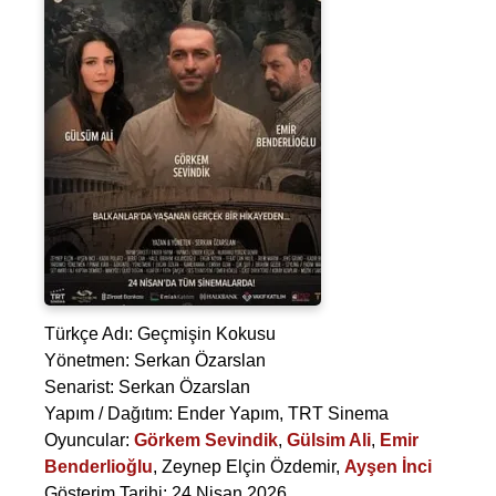
Türkçe Adı: Geçmişin Kokusu
Yönetmen:
Serkan Özarslan
Senarist:
Serkan Özarslan
Yapım / Dağıtım: Ender Yapım, TRT Sinema
Oyuncular:
Görkem Sevindik
,
Gülsim Ali
,
Emir
Benderlioğlu
,
Zeynep Elçin Özdemir
,
Ayşen İnci
Gösterim Tarihi: 24 Nisan 2026