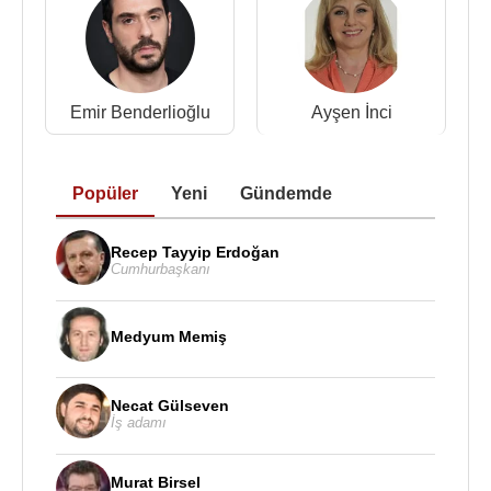
Emir Benderlioğlu
Ayşen İnci
Popüler
Yeni
Gündemde
Recep Tayyip Erdoğan
Cumhurbaşkanı
Medyum Memiş
Necat Gülseven
İş adamı
Murat Birsel