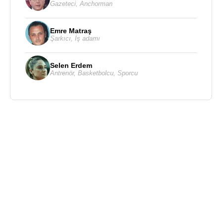
Gazeteci
,
Anchorman
Emre Matraş
Şarkıcı
,
İş adamı
Selen Erdem
Antrenör
,
Basketbolcu
,
Sporcu