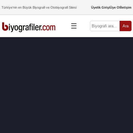
Türkiye’nin en Büyük Biyografi ve Otobiyografi Sitesi
Üyelik Girişi
Üye Ol
İletişim
☰
Ara