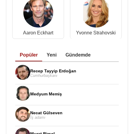
Aaron Eckhart
Yvonne Strahovski
Popüler
Yeni
Gündemde
Recep Tayyip Erdoğan
Cumhurbaşkanı
Medyum Memiş
Necat Gülseven
İş adamı
Murat Birsel