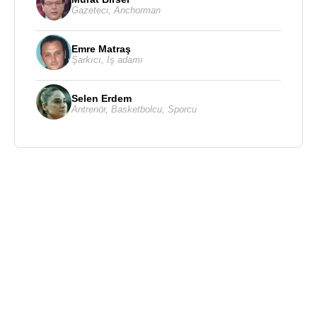
Gazeteci
,
Anchorman
Emre Matraş
Şarkıcı
,
İş adamı
Selen Erdem
Antrenör
,
Basketbolcu
,
Sporcu