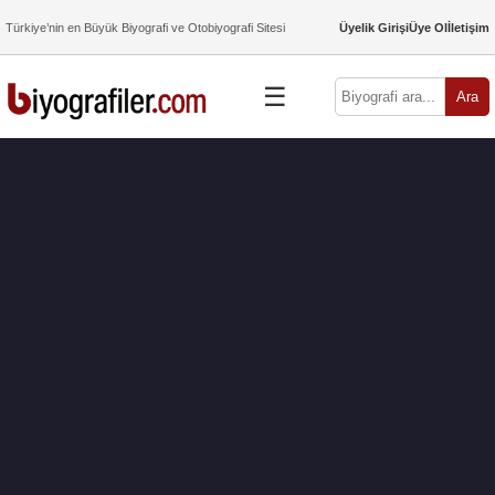
Türkiye’nin en Büyük Biyografi ve Otobiyografi Sitesi
Üyelik Girişi
Üye Ol
İletişim
☰
Ara