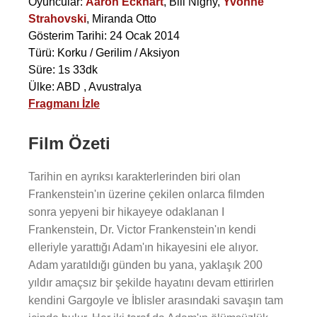
Oyuncular:
Aaron Eckhart
,
Bill Nighy
,
Yvonne
Strahovski
,
Miranda Otto
Gösterim Tarihi: 24 Ocak 2014
Türü: Korku / Gerilim / Aksiyon
Süre: 1s 33dk
Ülke: ABD , Avustralya
Fragmanı İzle
Film Özeti
Tarihin en ayrıksı karakterlerinden biri olan
Frankenstein'ın üzerine çekilen onlarca filmden
sonra yepyeni bir hikayeye odaklanan I
Frankenstein, Dr. Victor Frankenstein'ın kendi
elleriyle yarattığı Adam'ın hikayesini ele alıyor.
Adam yaratıldığı günden bu yana, yaklaşık 200
yıldır amaçsız bir şekilde hayatını devam ettirirlen
kendini Gargoyle ve İblisler arasındaki savaşın tam