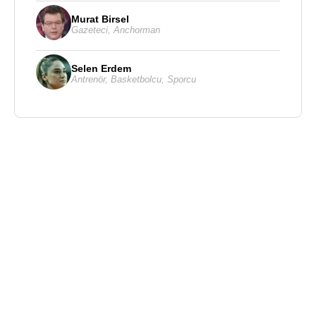
Murat Birsel
Gazeteci
,
Anchorman
Selen Erdem
Antrenör
,
Basketbolcu
,
Sporcu