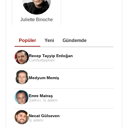
Juliette Binoche
Popüler
Yeni
Gündemde
Recep Tayyip Erdoğan
Cumhurbaşkanı
Medyum Memiş
Emre Matraş
Şarkıcı
,
İş adamı
Necat Gülseven
İş adamı