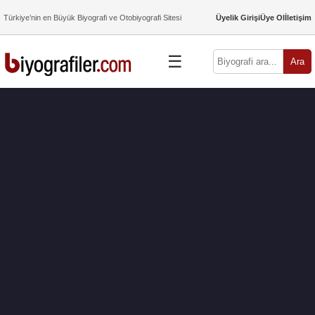
Türkiye’nin en Büyük Biyografi ve Otobiyografi Sitesi
Üyelik Girişi
Üye Ol
İletişim
☰
Ara