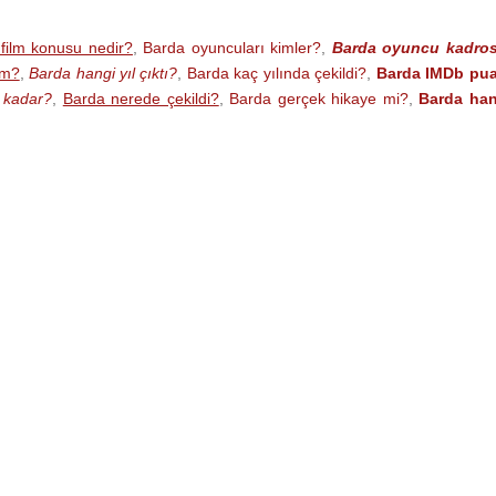
film konusu nedir?
,
Barda oyuncuları kimler?
,
Barda oyuncu kadro
im?
,
Barda hangi yıl çıktı?
,
Barda kaç yılında çekildi?
,
Barda IMDb pua
e kadar?
,
Barda nerede çekildi?
,
Barda gerçek hikaye mi?
,
Barda han