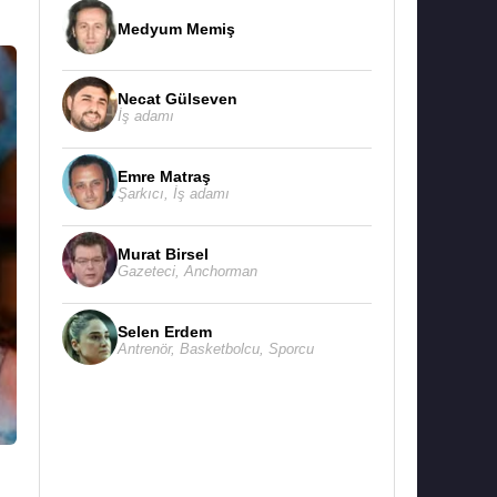
Medyum Memiş
Necat Gülseven
İş adamı
Emre Matraş
Şarkıcı
,
İş adamı
Murat Birsel
Gazeteci
,
Anchorman
Selen Erdem
Antrenör
,
Basketbolcu
,
Sporcu