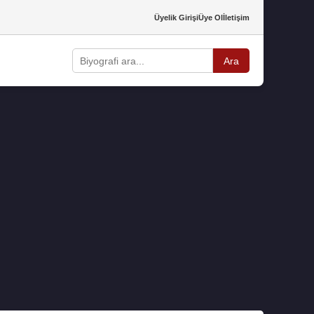
Üyelik Girişi
Üye Ol
İletişim
Ara