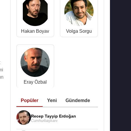
Hakan Boyav
Volga Sorgu
t
mi
ın
Eray Özbal
Popüler
Yeni
Gündemde
Recep Tayyip Erdoğan
Cumhurbaşkanı