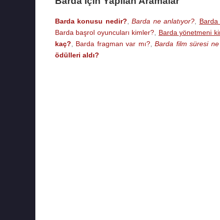
Barda İçin Yapılan Aramalar
Barda konusu nedir?
,
Barda ne anlatıyor?
,
Barda 
Barda başrol oyuncuları kimler?
,
Barda yönetmeni k
kaç?
,
Barda fragman var mı?
,
Barda film süresi n
ödülleri aldı?