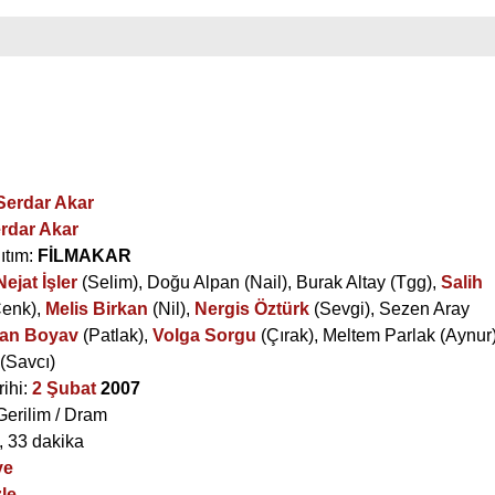
Serdar Akar
rdar Akar
ıtım:
FİLMAKAR
Nejat İşler
(Selim),
Doğu Alpan
(Nail),
Burak Altay
(Tgg),
Salih
enk),
Melis Birkan
(Nil),
Nergis Öztürk
(Sevgi),
Sezen Aray
an Boyav
(Patlak),
Volga Sorgu
(Çırak),
Meltem Parlak
(Aynur)
(Savcı)
rihi:
2 Şubat
2007
Gerilim / Dram
, 33 dakika
ye
le