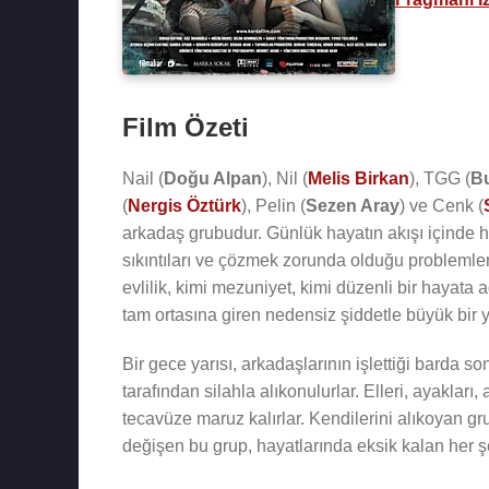
Film Özeti
Nail (
Doğu Alpan
), Nil (
Melis Birkan
), TGG (
Bu
(
Nergis Öztürk
), Pelin (
Sezen Aray
) ve Cenk (
arkadaş grubudur. Günlük hayatın akışı içinde hu
sıkıntıları ve çözmek zorunda olduğu problemler 
evlilik, kimi mezuniyet, kimi düzenli bir hayata 
tam ortasına giren nedensiz şiddetle büyük bir y
Bir gece yarısı, arkadaşlarının işlettiği barda so
tarafından silahla alıkonulurlar. Elleri, ayakla
tecavüze maruz kalırlar. Kendilerini alıkoyan gr
değişen bu grup, hayatlarında eksik kalan her şe