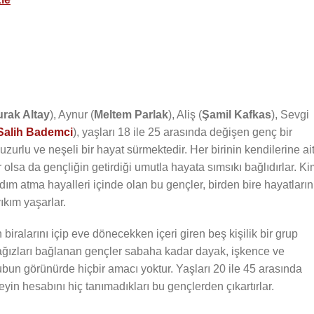
rak Altay
), Aynur (
Meltem Parlak
), Aliş (
Şamil Kafkas
), Sevgi
Salih Bademci
), yaşları 18 ile 25 arasında değişen genç bir
zurlu ve neşeli bir hayat sürmektedir. Her birinin kendilerine ai
olsa da gençliğin getirdiği umutla hayata sımsıkı bağlıdırlar. Ki
adım atma hayalleri içinde olan bu gençler, birden bire hayatların
ıkım yaşarlar.
n biralarını içip eve dönecekken içeri giren beş kişilik bir grup
rı, ağızları bağlanan gençler sabaha kadar dayak, işkence ve
ubun görünürde hiçbir amacı yoktur. Yaşları 20 ile 45 arasında
yin hesabını hiç tanımadıkları bu gençlerden çıkartırlar.