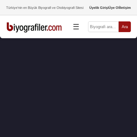
Türkiye’nin en Büyük Biyografi ve Otobiyografi Sitesi
Üyelik Girişi
Üye Ol
İletişim
☰
Ara