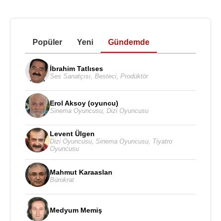
Popüler
Yeni
Gündemde
İbrahim Tatlıses
Ses Sanatçısı
,
Besteci
,
Prodüktör
Erol Aksoy (oyuncu)
Sinema Oyuncusu
,
Dizi Oyuncusu
Levent Ülgen
Dizi Oyuncusu
,
Sinema Oyuncusu
,
Tiyatro
Oyuncusu
Mahmut Karaaslan
Bürokrat
Medyum Memiş