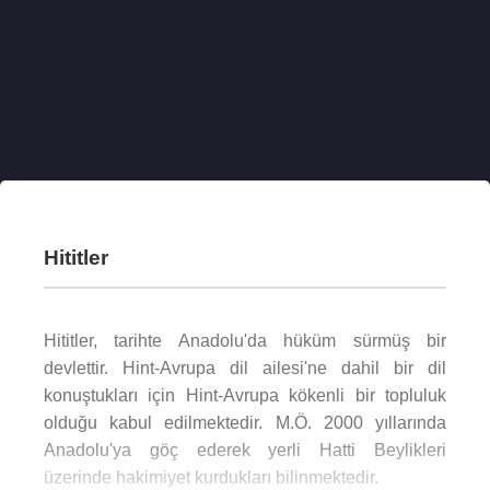
Hititler
Hititler, tarihte Anadolu'da hüküm sürmüş bir
devlettir. Hint-Avrupa dil ailesi'ne dahil bir dil
konuştukları için Hint-Avrupa kökenli bir topluluk
olduğu kabul edilmektedir. M.Ö. 2000 yıllarında
Anadolu'ya göç ederek yerli Hatti Beylikleri
üzerinde hakimiyet kurdukları bilinmektedir.