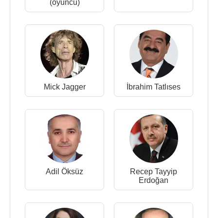
(oyuncu)
Mick Jagger
İbrahim Tatlıses
Adil Öksüz
Recep Tayyip
Erdoğan