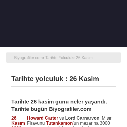
Biyografiler.com
›
Tarihte Yolculuk
›
26 Kasim
Tarihte yolculuk : 26 Kasim
Tarihte 26 kasim günü neler yaşandı.
Tarihte bugün Biyografiler.com
26
Howard Carter
ve
Lord Carnarvon
, Mısır
Kasım
Firavunu
Tutankamon
'un mezarına 3000