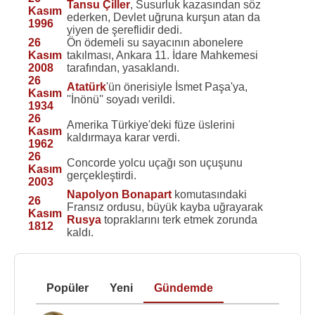
Tansu Çiller
, Susurluk kazasından söz
Kasım
ederken, Devlet uğruna kurşun atan da
1996
yiyen de şereflidir dedi.
26
Ön ödemeli su sayacının abonelere
Kasım
takılması, Ankara 11. İdare Mahkemesi
2008
tarafından, yasaklandı.
26
Atatürk
'ün önerisiyle İsmet Paşa'ya,
Kasım
''İnönü'' soyadı verildi.
1934
26
Amerika Türkiye'deki füze üslerini
Kasım
kaldırmaya karar verdi.
1962
26
Concorde yolcu uçağı son uçuşunu
Kasım
gerçekleştirdi.
2003
Napolyon Bonapart
komutasındaki
26
Fransız ordusu, büyük kayba uğrayarak
Kasım
Rusya
topraklarını terk etmek zorunda
1812
kaldı.
Popüler
Yeni
Gündemde