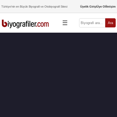
Türkiye’nin en Büyük Biyografi ve Otobiyografi Sitesi
Üyelik Girişi
Üye Ol
İletişim
☰
Ara