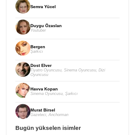
Semra Yücel
Duygu Özaslan
Youtuber
Bergen
Şarkıcı
Dost Elver
Tiyatro Oyuncusu
,
Sinema Oyuncusu
,
Dizi
Oyuncusu
Havva Kopan
Sinema Oyuncusu
,
Şarkıcı
Murat Birsel
Gazeteci
,
Anchorman
Bugün yükselen isimler