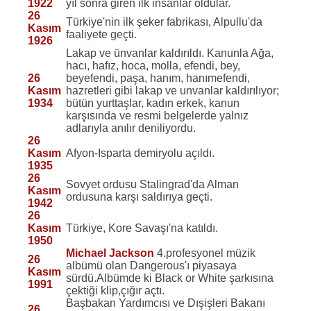
1922
yıl sonra giren ilk insanlar oldular.
26
Türkiye'nin ilk şeker fabrikası, Alpullu'da
Kasım
faaliyete geçti.
1926
Lakap ve ünvanlar kaldırıldı. Kanunla Ağa,
hacı, hafız, hoca, molla, efendi, bey,
26
beyefendi, paşa, hanım, hanımefendi,
Kasım
hazretleri gibi lakap ve unvanlar kaldırılıyor;
1934
bütün yurttaşlar, kadın erkek, kanun
karşısında ve resmi belgelerde yalnız
adlarıyla anılır deniliyordu.
26
Kasım
Afyon-Isparta demiryolu açıldı.
1935
26
Sovyet ordusu Stalingrad'da Alman
Kasım
ordusuna karşı saldırıya geçti.
1942
26
Kasım
Türkiye, Kore Savaşı'na katıldı.
1950
Michael Jackson
4.profesyonel müzik
26
albümü olan Dangerous'ı piyasaya
Kasım
sürdü.Albümde ki Black or White şarkısına
1991
çektiği klip,çığır açtı.
Başbakan Yardımcısı ve Dışişleri Bakanı
26