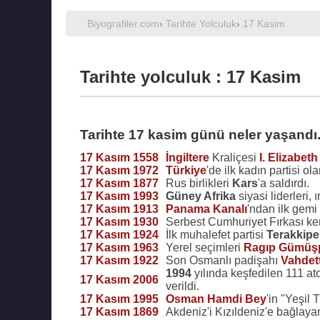
Biyografiler.com
›
Tarihte Yolculuk
›
17 Kasim
Tarihte yolculuk : 17 Kasim
Tarihte 17 kasim günü neler yaşandı.
17 Kasım 1558
İngiltere
Kraliçesi
I. Elizabeth
17 Kasım 1972
Türkiye
'de ilk kadın partisi ol
17 Kasım 1877
Rus birlikleri
Kars
'a saldırdı.
17 Kasım 1993
Güney Afrika
siyasi liderleri,
17 Kasım 1913
Panama Kanalı
'ndan ilk gemi 
17 Kasım 1930
Serbest Cumhuriyet Fırkası ken
17 Kasım 1924
İlk muhalefet partisi
Terakkipe
17 Kasım 1963
Yerel seçimleri
Ragıp Gümüş
17 Kasım 1922
Son Osmanlı padişahı
Vahdet
1994
yılında keşfedilen 111 
17 Kasım 2006
verildi.
17 Kasım 1995
Osman Hamdi Bey
'in "Yeşil
17 Kasım 1869
Akdeniz'i Kızıldeniz'e bağlay