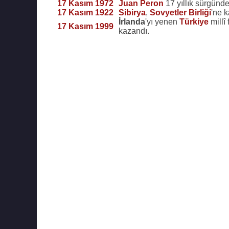
17 Kasım 1972
Juan Peron
17 yıllık sürgünd
17 Kasım 1922
Sibirya
,
Sovyetler Birliği
'ne k
İrlanda
'yı yenen
Türkiye
millî
17 Kasım 1999
kazandı.