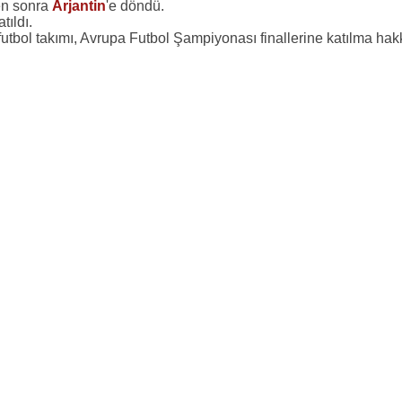
en sonra
Arjantin
'e döndü.
atıldı.
 futbol takımı, Avrupa Futbol Şampiyonası finallerine katılma hak