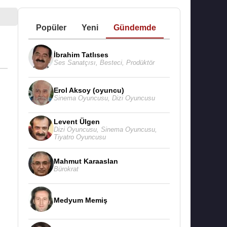
Popüler
Yeni
Gündemde
İbrahim Tatlıses
Ses Sanatçısı
,
Besteci
,
Prodüktör
Erol Aksoy (oyuncu)
Sinema Oyuncusu
,
Dizi Oyuncusu
Levent Ülgen
Dizi Oyuncusu
,
Sinema Oyuncusu
,
Tiyatro Oyuncusu
Mahmut Karaaslan
Bürokrat
Medyum Memiş