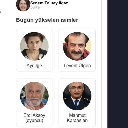
Senem Toluay Ilgaz
Spiker
kı
Bugün yükselen isimler
Aydilge
Levent Ülgen
Erol Aksoy
Mahmut
(oyuncu)
Karaaslan