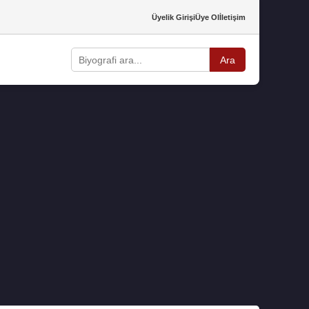
Üyelik Girişi
Üye Ol
İletişim
Ara