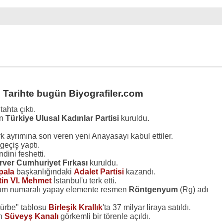
 Tarihte bugün Biyografiler.com
tahta çıktı.
an
Türkiye Ulusal Kadınlar Partisi
kuruldu.
 ırk ayrımına son veren yeni Anayasayı kabul ettiler.
geçiş yaptı.
dini feshetti.
rver Cumhuriyet Fırkası
kuruldu.
pala
başkanlığındaki
Adalet Partisi
kazandı.
tin VI. Mehmet
İstanbul'u terk etti.
atom numaralı yapay elemente resmen
Röntgenyum
(Rg) adı
 Türbe" tablosu
Birleşik Krallık
'ta 37 milyar liraya satıldı.
an
Süveyş Kanalı
görkemli bir törenle açıldı.