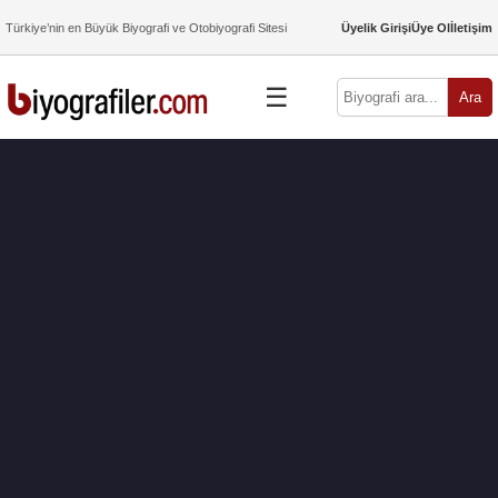
Türkiye’nin en Büyük Biyografi ve Otobiyografi Sitesi
Üyelik Girişi
Üye Ol
İletişim
☰
Ara