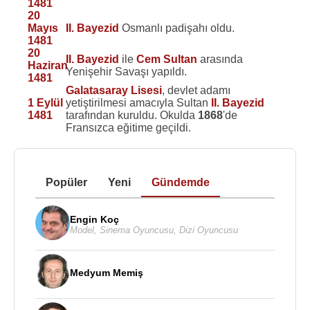
1481
20
Mayıs
II. Bayezid
Osmanlı padişahı oldu.
1481
20
II. Bayezid
ile
Cem Sultan
arasında
Haziran
Yenişehir Savaşı yapıldı.
1481
Galatasaray Lisesi
, devlet adamı
1 Eylül
yetiştirilmesi amacıyla Sultan
II. Bayezid
1481
tarafından kuruldu. Okulda
1868
'de
Fransızca eğitime geçildi.
Popüler
Yeni
Gündemde
Engin Koç
Model
,
Sinema Oyuncusu
,
Dizi Oyuncusu
Medyum Memiş