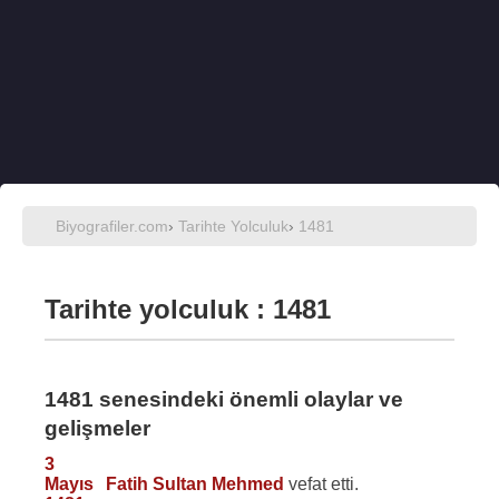
Biyografiler.com
›
Tarihte Yolculuk
›
1481
Tarihte yolculuk : 1481
1481 senesindeki önemli olaylar ve
gelişmeler
3
Mayıs
Fatih Sultan Mehmed
vefat etti.