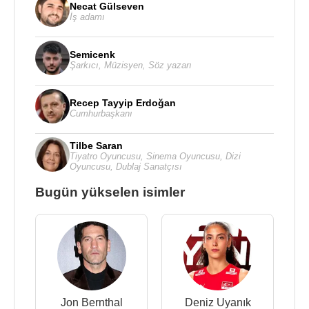
Necat Gülseven
İş adamı
Semicenk
Şarkıcı
,
Müzisyen
,
Söz yazarı
Recep Tayyip Erdoğan
Cumhurbaşkanı
Tilbe Saran
Tiyatro Oyuncusu
,
Sinema Oyuncusu
,
Dizi
Oyuncusu
,
Dublaj Sanatçısı
Bugün yükselen isimler
Jon Bernthal
Deniz Uyanık