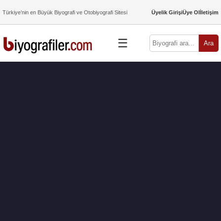
Türkiye’nin en Büyük Biyografi ve Otobiyografi Sitesi
Üyelik Girişi
Üye Ol
İletişim
☰
Ara