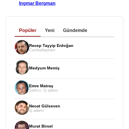
Ingmar Bergman
Popüler
Yeni
Gündemde
Recep Tayyip Erdoğan
Cumhurbaşkanı
Medyum Memiş
Emre Matraş
Şarkıcı
,
İş adamı
Necat Gülseven
İş adamı
Murat Birsel