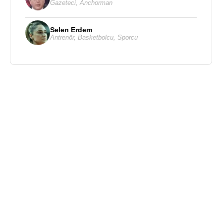
Gazeteci
,
Anchorman
Selen Erdem
Antrenör
,
Basketbolcu
,
Sporcu