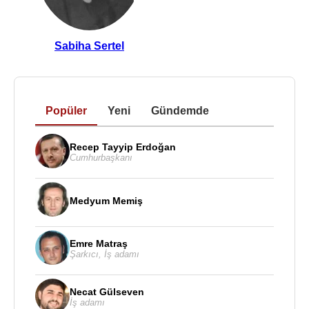
Sabiha Sertel
Popüler
Yeni
Gündemde
Recep Tayyip Erdoğan
Cumhurbaşkanı
Medyum Memiş
Emre Matraş
Şarkıcı
,
İş adamı
Necat Gülseven
İş adamı