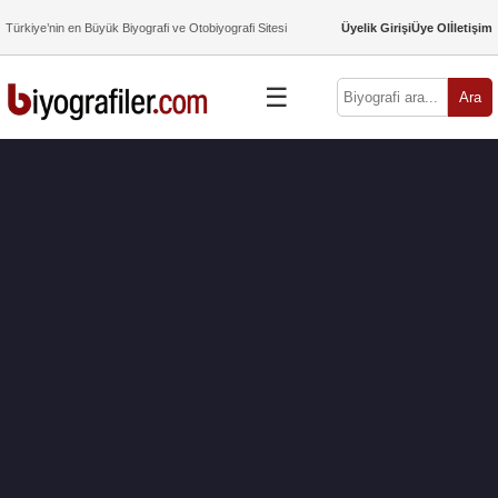
Türkiye’nin en Büyük Biyografi ve Otobiyografi Sitesi
Üyelik Girişi
Üye Ol
İletişim
☰
Ara