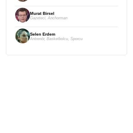
Murat Birsel
Gazeteci
,
Anchorman
Selen Erdem
Antrenör
,
Basketbolcu
,
Sporcu