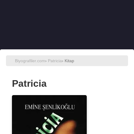
Biyografiler.com
›
Patricia
› Kitap
Patricia