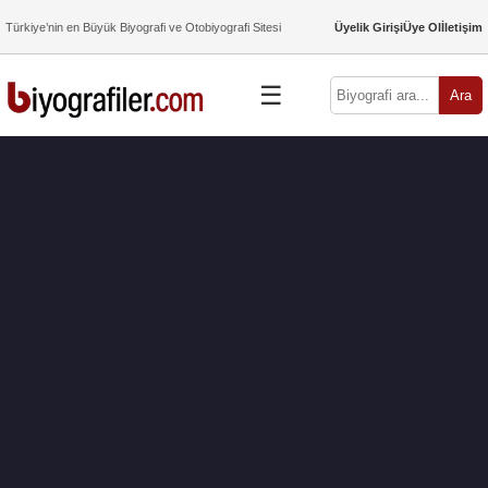
Türkiye’nin en Büyük Biyografi ve Otobiyografi Sitesi
Üyelik Girişi
Üye Ol
İletişim
☰
Ara