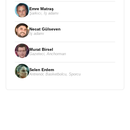
Emre Matraş
Şarkıcı
,
İş adamı
Necat Gülseven
İş adamı
Murat Birsel
Gazeteci
,
Anchorman
Selen Erdem
Antrenör
,
Basketbolcu
,
Sporcu