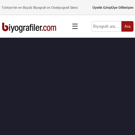
Türkiye’nin en Büyük Biyografi ve Otobiyografi Sitesi
Üyelik Girişi
Üye Ol
İletişim
☰
Ara