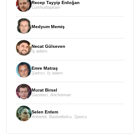
Recep Tayyip Erdoğan
Cumhurbaşkanı
Medyum Memiş
Necat Gülseven
İş adamı
Emre Matraş
Şarkıcı
,
İş adamı
Murat Birsel
Gazeteci
,
Anchorman
Selen Erdem
Antrenör
,
Basketbolcu
,
Sporcu