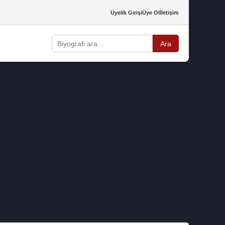
Üyelik Girişi
Üye Ol
İletişim
Ara