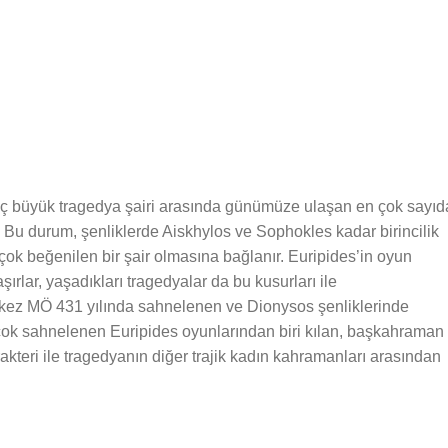
i üç büyük tragedya şairi arasında günümüze ulaşan en çok sayıd
r. Bu durum, şenliklerde Aiskhylos ve Sophokles kadar birincilik
 beğenilen bir şair olmasına bağlanır. Euripides’in oyun
̧ırlar, yaşadıkları tragedyalar da bu kusurları ile
k kez MÖ 431 yılında sahnelenen ve Dionysos şenliklerinde
ok sahnelenen Euripides oyunlarından biri kılan, başkahraman
 karakteri ile tragedyanın diğer trajik kadın kahramanları arasından