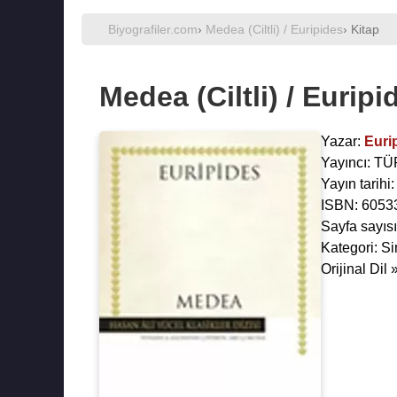
Biyografiler.com
›
Medea (Ciltli) / Euripides
› Kitap
Medea (Ciltli) / Euripi
Yazar:
Euri
Yayıncı: 
Yayın tarihi
ISBN: 6053
Sayfa sayısı
Kategori: Si
Orijinal Dil