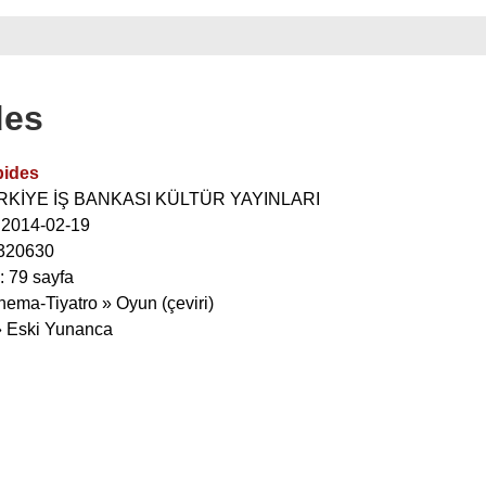
des
pides
TÜRKİYE İŞ BANKASI KÜLTÜR YAYINLARI
: 2014-02-19
320630
: 79 sayfa
nema-Tiyatro » Oyun (çeviri)
 » Eski Yunanca