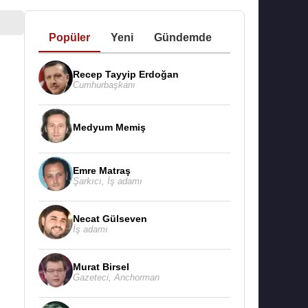
Popüler
Yeni
Gündemde
Recep Tayyip Erdoğan
Cumhurbaşkanı
Medyum Memiş
Emre Matraş
Şarkıcı
,
İş adamı
Necat Gülseven
İş adamı
Murat Birsel
Gazeteci
,
Anchorman