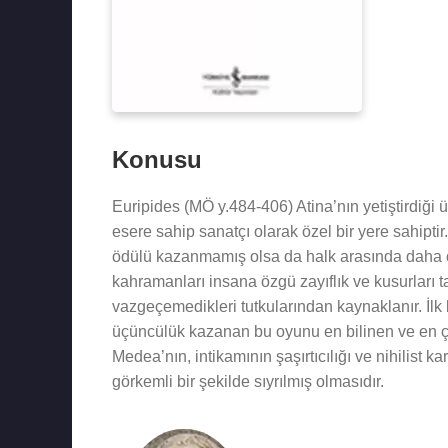
Konusu
Euripides (MÖ y.484-406) Atina’nın yetiştirdiğ
esere sahip sanatçı olarak özel bir yere sahipti
ödülü kazanmamış olsa da halk arasında daha çok
kahramanları insana özgü zayıflık ve kusurları tas
vazgeçemedikleri tutkularından kaynaklanır. İl
üçüncülük kazanan bu oyunu en bilinen ve en ç
Medea’nın, intikamının şaşırtıcılığı ve nihilist
görkemli bir şekilde sıyrılmış olmasıdır.