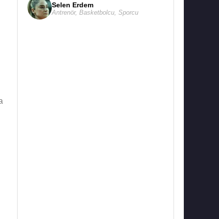
Selen Erdem
Antrenör
,
Basketbolcu
,
Sporcu
a