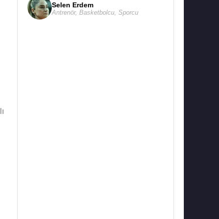
Selen Erdem
Antrenör
,
Basketbolcu
,
Sporcu
lı