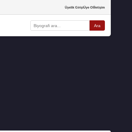
Üyelik Girişi
Üye Ol
İletişim
Ara