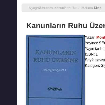
Biyografiler.com
›
Kanunların Ruhu Üzerine
› Kitap
Kanunların Ruhu Üzer
Yazar:
Mont
Yayıncı: S
Yayın tarihi
ISBN: 1
Sayfa sayısı
Kategori: S