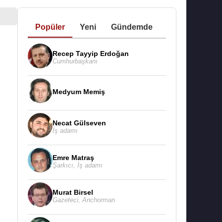
Popüler
Yeni
Gündemde
Recep Tayyip Erdoğan
Cumhurbaşkanı
Medyum Memiş
Necat Gülseven
İş adamı
Emre Matraş
Şarkıcı
,
İş adamı
Murat Birsel
Gazeteci
,
Anchorman