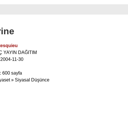
ine
esquieu
EÇ YAYIN DAĞITIM
: 2004-11-30
: 600 sayfa
iyaset » Siyasal Düşünce