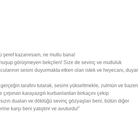
 şeref kazanırsam, ne mutlu bana!
konuşup görüşmeyen bekçileri! Size de sevinç ve mutluluk
cularının sesini duyurmakta etken olan istek ve heyecanı, duyar
 gerçeğin tarafını tutarak, sesimi yükseltmekle, zulmün ve bazen
e çırpınan karayazgılı kurbanlardan birkaçını çekip
sızın duaları ve döktüğü sevinç gözyaşları beni, bütün diğer
ine karşı beni yatıştırır ve avuturdu!"