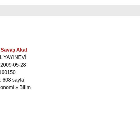
 Savaş Akat
İL YAYINEVİ
: 2009-05-28
160150
: 608 sayfa
konomi » Bilim