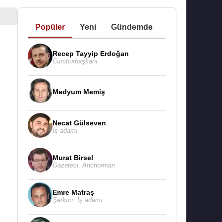
Popüler
Yeni
Gündemde
Recep Tayyip Erdoğan
Cumhurbaşkanı
Medyum Memiş
Necat Gülseven
İş adamı
Murat Birsel
Gazeteci
,
Anchorman
Emre Matraş
Şarkıcı
,
İş adamı