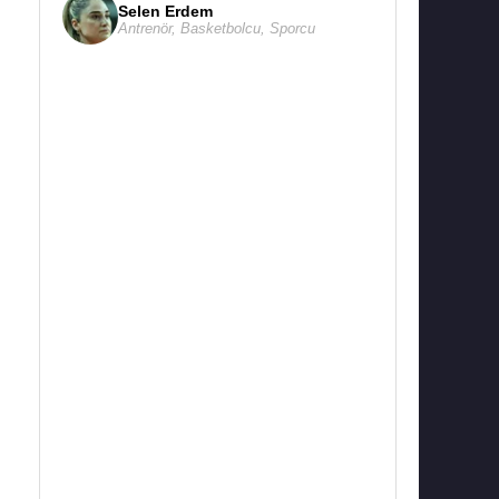
Selen Erdem
Antrenör
,
Basketbolcu
,
Sporcu