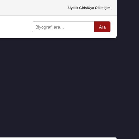
Üyelik Girişi
Üye Ol
İletişim
Ara