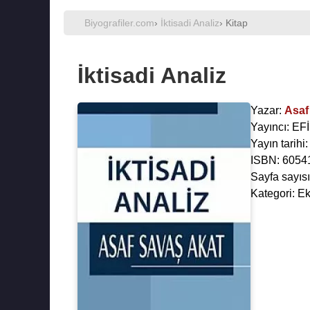
Biyografiler.com
›
İktisadi Analiz
› Kitap
İktisadi Analiz
Yazar:
Asaf
Yayıncı: EF
Yayın tarihi
ISBN: 6054
Sayfa sayısı
Kategori: E