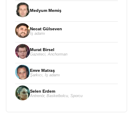
Medyum Memiş
Necat Gülseven
İş adamı
Murat Birsel
Gazeteci
,
Anchorman
Emre Matraş
Şarkıcı
,
İş adamı
Selen Erdem
Antrenör
,
Basketbolcu
,
Sporcu