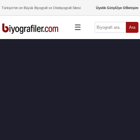
Türkiye’nin en Büyük Biyografi ve Otobiyografi Sitesi
Üyelik Girişi
Üye Ol
İletişim
☰
Ara