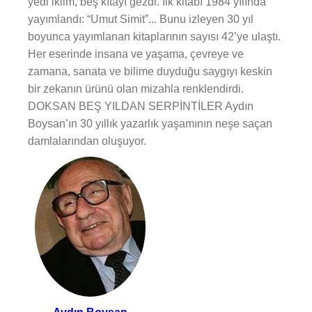
yedi iklim, beş kıtayı gezdi. İlk kitabı 1984 yılında
yayımlandı: “Umut Simit”... Bunu izleyen 30 yıl
boyunca yayımlanan kitaplarının sayısı 42’ye ulaştı.
Her eserinde insana ve yaşama, çevreye ve
zamana, sanata ve bilime duyduğu saygıyı keskin
bir zekanın ürünü olan mizahla renklendirdi.
DOKSAN BEŞ YILDAN SERPİNTİLER Aydın
Boysan’ın 30 yıllık yazarlık yaşamının neşe saçan
damlalarından oluşuyor.