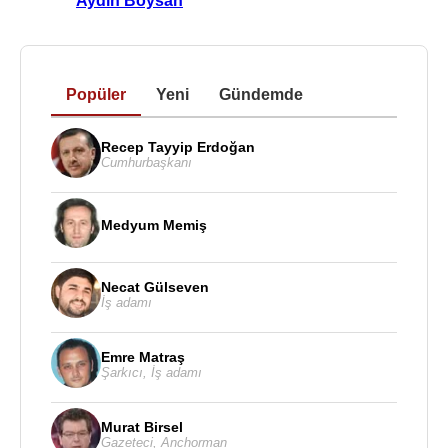
Aydın Boysan
Popüler
Yeni
Gündemde
Recep Tayyip Erdoğan
Cumhurbaşkanı
Medyum Memiş
Necat Gülseven
İş adamı
Emre Matraş
Şarkıcı
,
İş adamı
Murat Birsel
Gazeteci
,
Anchorman