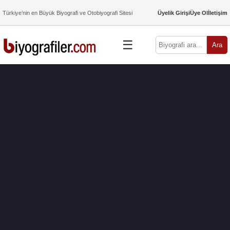
Türkiye’nin en Büyük Biyografi ve Otobiyografi Sitesi
Üyelik Girişi
Üye Ol
İletişim
☰
Ara