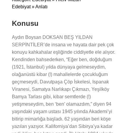
Edebiyat » Anlatı
Konusu
Aydın Boysan DOKSAN BEŞ YILDAN
SERPİNTİLER’de insana ve hayata dair pek çok
konuyu kahkahalar eşliğinde ciddiyetle ele alıyor.
Kendinden bahsederken, “Eğer ben, doğduğum
(1921, İstanbul) yılda dünyaya gelmeseydim,
olağanüstü kibar (!) mahallelerde çocukluğum
geçmeseydi, Davutpaşa Çöp İskelesi, Ispanak
Viranesi, Samatya Narlıkapı Çıkmazı, Yeşilköy
Bamya Tarlası gibi, kibar semtlerde (!)
yetişmeseydim, ben ‘ben’ olamazdım,” diyen 94
yaşındaki yaşam ustası 1945 yılında Akademi’yi
bitirip mimarlığa başladı. 62 yaşından beri köşe
yazıları yazıyor. Kaliforniya’dan Sibirya’ya kadar