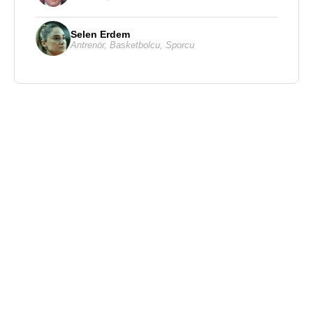
Selen Erdem
Antrenör
,
Basketbolcu
,
Sporcu