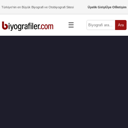
Türkiye’nin en Büyük Biyografi ve Otobiyografi Sitesi
Üyelik Girişi
Üye Ol
İletişim
☰
Ara