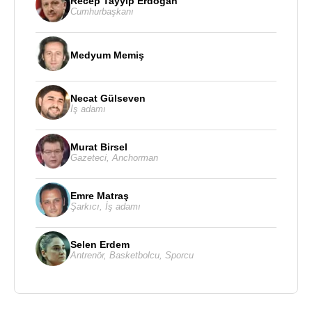
Recep Tayyip Erdoğan
Cumhurbaşkanı
Medyum Memiş
Necat Gülseven
İş adamı
Murat Birsel
Gazeteci
,
Anchorman
Emre Matraş
Şarkıcı
,
İş adamı
Selen Erdem
Antrenör
,
Basketbolcu
,
Sporcu