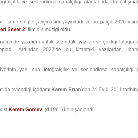
toğrafçılık ve seslendirme sanatçılığı alanlarında da çalışmal
r” isimli single çalışmasını yayımladı ve bu parça 2020 yılın
eri Sever 2
” filminin müziği oldu.
eminde yazdığı günlük tarzındaki yazıları ve çektiği fotoğrafla
topladı. Ardından 2022’de bu kitaptaki yazılardan ilham
yerinin yanı sıra fotoğrafçılık ve seslendirme sanatçılığı 
tı'da evlendiği işadamı
Kerem Ertan
'dan 24 Eylül 2011 tarihin
anist
Kerem Görsev
, (d.1961) ile nişanlandı.