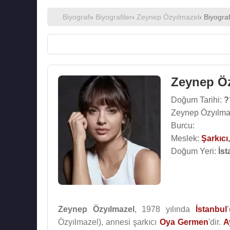
Biyografi
›
Biyografiler
›
Zeynep Özyılmazel
› Biyograf
Zeynep Öz
Doğum Tarihi:
?
Zeynep Özyılma
Burcu:
Meslek:
Şarkıcı
Doğum Yeri:
İst
Zeynep Özyılmazel
, 1978 yılında
İstanbul
Özyılmazel), annesi şarkıcı
Oya Germen
'dir.
A