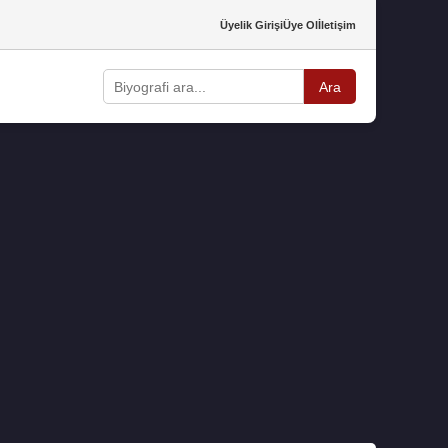
Üyelik Girişi
Üye Ol
İletişim
Ara