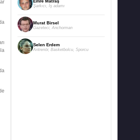
Emre Matraş
ar
Şarkıcı
,
İş adamı
da
Murat Birsel
Gazeteci
,
Anchorman
rı
Selen Erdem
Antrenör
,
Basketbolcu
,
Sporcu
la
da
de