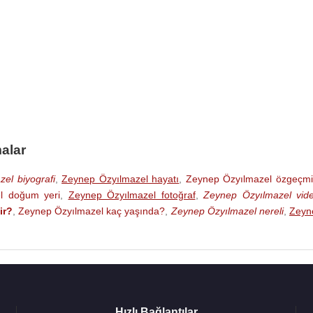
alar
el biyografi
,
Zeynep Özyılmazel hayatı
,
Zeynep Özyılmazel özgeçmi
l doğum yeri
,
Zeynep Özyılmazel fotoğraf
,
Zeynep Özyılmazel vid
ir?
,
Zeynep Özyılmazel kaç yaşında?
,
Zeynep Özyılmazel nereli
,
Zeyn
Hızlı Bağlantılar