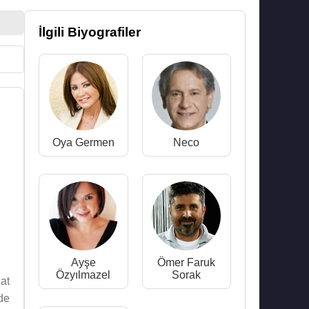
İlgili Biyografiler
Oya Germen
Neco
Ayşe
Ömer Faruk
Özyılmazel
Sorak
at
de