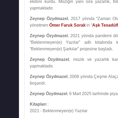
ekibini kurdu. Müziğin yanı sıra yazarlık, fo
yapmaktadır.
Zeynep Özyılmazel
, 2017 yılında “Zaman Olu
yönetmen
Ömer Faruk Sorak
'ın “
Aşk Tesadüfl
Zeynep Özyılmazel
, 2021 yılında pandemi dön
“Beklenmeyen(e) Yazılar” adlı kitabında 
“Beklenmeyen(e) Şarkılar” projesine başladı.
Zeynep Özyılmazel
, müzik ve yazarlık kari
yapmaktadır.
Zeynep Özyılmazel
, 2008 yılında Çeşme Alaça
boşandı.
Zeynep Özyılmazel
, 6 Mart 2025 tarihinde piy
Kitapları
:
2021 - Beklenmeyen(e) Yazılar