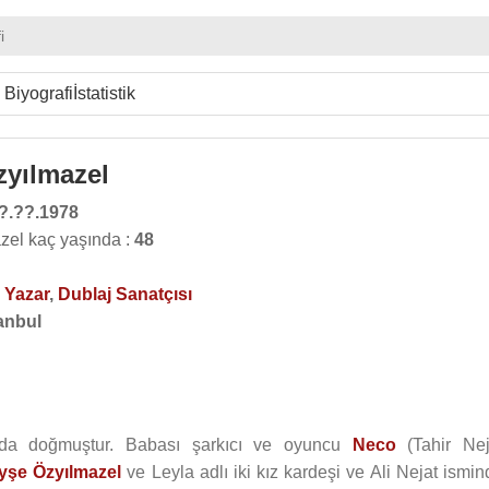
i
Biyografi
İstatistik
yılmazel
?.??.1978
zel kaç yaşında :
48
,
Yazar
,
Dublaj Sanatçısı
anbul
’da doğmuştur. Babası şarkıcı ve oyuncu
Neco
(Tahir Nej
yşe Özyılmazel
ve Leyla adlı iki kız kardeşi ve Ali Nejat ismin