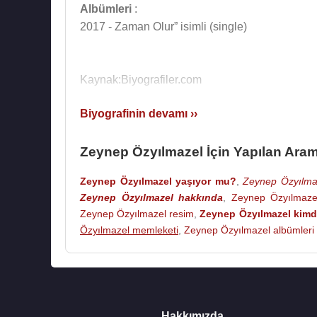
Albümleri
:
2017 - Zaman Olur” isimli (single)
Kaynak:Biyografiler.com
Biyografinin devamı ››
Zeynep Özyılmazel İçin Yapılan Aram
Zeynep Özyılmazel yaşıyor mu?
,
Zeynep Özyılmaz
Zeynep Özyılmazel hakkında
,
Zeynep Özyılmaze
Zeynep Özyılmazel resim
,
Zeynep Özyılmazel kimd
Özyılmazel memleketi
,
Zeynep Özyılmazel albümleri
Hakkımızda