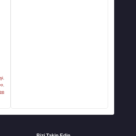
şi
,
eo
,
ep
Bizi Takip Edin