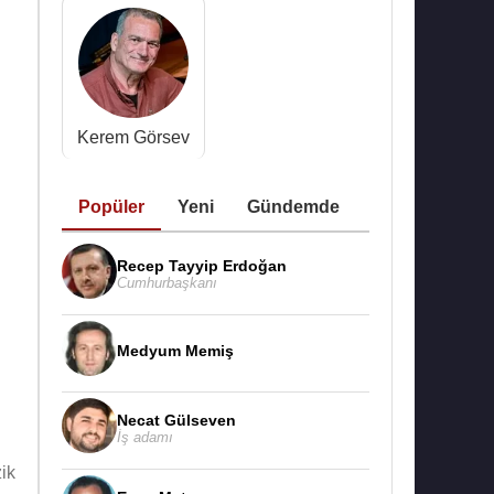
Kerem Görsev
Popüler
Yeni
Gündemde
Recep Tayyip Erdoğan
Cumhurbaşkanı
Medyum Memiş
Necat Gülseven
İş adamı
ik