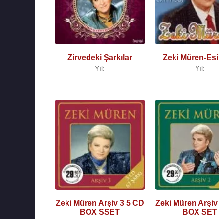
Zirvedeki Şarkılar
Zeki Müren-Esin
Yıl:
Yıl:
Zeki Müren Arşiv 3 5 CD
Zeki Müren Arşiv
BOX SSET
BOX SET