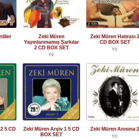
tiler
Zeki Müren
Zeki Müren Hatırası 
Yayınlanmamış Şarkılar
CD BOX SET
2 CD BOX SET
Yıl:
Yıl:
 2 5 CD
Zeki Müren Arşiv 1 5 CD
Zeki Müren Anısına 
BOX SET
Yıl: