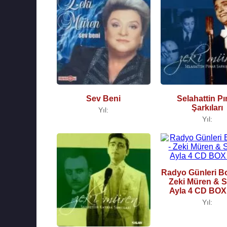
Sev Beni
Selahattin Pı
Şarkıları
Yıl:
Yıl:
Radyo Günleri Bo
Zeki Müren & S
Ayla 4 CD BO
Yıl: