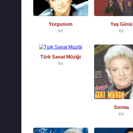
Yorgunum
Yaş Günü
Yıl:
Yıl:
Türk Sanat Müziği
Yıl:
Sorma
Yıl: