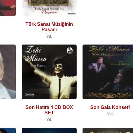
Türk Sanat Müziğinin
Paşası
Yıl:
Son Hatıra 4 CD BOX
Son Gala Konseri
SET
Yıl:
Yıl: