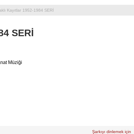
aklı Kayıtlar 1952-1984 SERİ
984 SERİ
anat Müziği
Şarkıyı dinlemek için