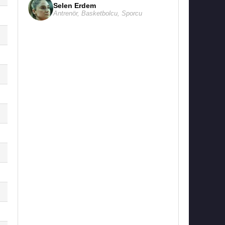
Selen Erdem
Antrenör
,
Basketbolcu
,
Sporcu