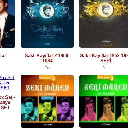
nar
Saklı Kayıtlar 2 1960-
Saklı Kayıtlar 1952-19
1984
SERİ
Yıl:
Yıl:
x Set -
afiye
X SET