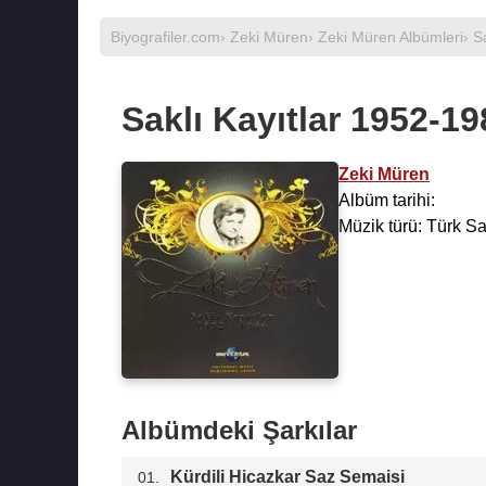
Biyografiler.com
›
Zeki Müren
›
Zeki Müren Albümleri
› S
Saklı Kayıtlar 1952-1
Zeki Müren
Albüm tarihi:
Müzik türü: Türk S
Albümdeki Şarkılar
Kürdili Hicazkar Saz Semaisi
01.