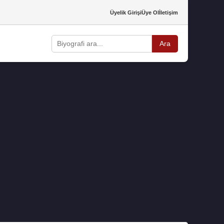
Üyelik Girişi
Üye Ol
İletişim
Ara