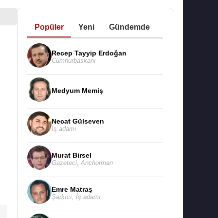
Popüler
Yeni
Gündemde
Recep Tayyip Erdoğan
Cumhurbaşkanı
Medyum Memiş
Necat Gülseven
İş adamı
Murat Birsel
Gazeteci
,
Anchorman
Emre Matraş
Şarkıcı
,
İş adamı