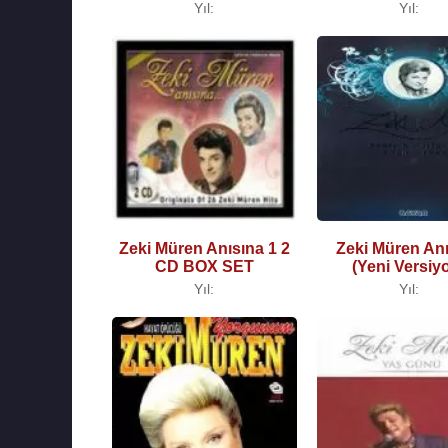
Yıl:
Yıl:
Zeki Müren Anısına 1 2
Zeki Müren An
CD BOX SET
(Yeni Versiy
Yıl:
Yıl: