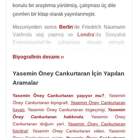
konulu bir araştırma yürütmüş, çalışması üç dile
çevrilen bir kitap olarak yayınlanmıştır.
Mezuniyetten sonra
Berlin
’de Friedrich Naumann
Vakfında staj yapmış ve
Londra
’da Sosyalist
Enternesyonel’de çalışmaya devam etmiştir.
Türkiye’ye döndükten sonra Sermaye Piyasaları ve
Biyografinin devamı ››
Finans konusunda profesyonel olarak çalışmıştır. İlk
işe Şekerbank’ta başladı. Arkasından aracı
Yasemin Öney Cankurtaran İçin Yapılan
kurumlarda, Finansbank’ta çalıştı ve Yatırım
Bankası’nda Genel Müdür olarak görev yaptı.
Aramalar
Zaman içerisinde, finans, turizm ve sanayi
Yasemin Öney Cankurtaran yaşıyor mu?
,
Yasemin
sektörlerinde kendi şirketlerini kurmuştur. Aynı
Öney Cankurtaran biyografi
,
Yasemin Öney Cankurtaran
dönemde Takasbank,
TOBB
Sermaye Piyasaları
hayatı
,
Yasemin Öney Cankurtaran özgeçmişi
,
Yasemin
Meclisi, TSPB gibi özdüzenleyici kurumlarda
Öney Cankurtaran hakkında
,
Yasemin Öney
Yönetim Kurulu Üyeliği yapmış,
Cankurtaran doğum yeri
,
Yasemin Öney Cankurtaran
İMKB
’de uzun
fotoğraf
,
Yasemin Öney Cankurtaran video
,
Yasemin
yıllar tahkim-uyuşmazlık komitesi başkanlığı