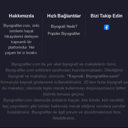
Cankurtaran, babasının görevinden dolayı
Almanya
’da Almanca’yı,
Irak
’ta Arapça’yı,
İsrail
’de
Hakkımızda
Hızlı Bağlantılar
Bizi Takip Edin
İbranice’yi öğrendi. Liseyi,
Diyarbakır
’da okudu,
orada da az da olsa Kürtçe’yi öğrendi.
Biyografiler.com, ünlü
Biyografi Nedir?
isimlerin hayat
Popüler Biyografiler
Evli ve 2004 doğumlu bir kız çocuk annesi olan
hikayelerini derleyen
kapsamlı bir
Yasemin Öney Cankurtaran İstanbul’da ikamet
platformdur. Her
etmektedir. Yasemin Öney Cankurtaran’ın eşi
yaşam bir iz bırakır.
Karadenizlidir.
Biyografiler.com'da yer alan biyografi ve makalelerin tümü,
Yasemin Öney Cankurtaran, siyasete
Abdüllatif
Biyografiler.com editörleri tarafından hazırlanmaktadır. Dilediğiniz
Şener
’in kurduğu
Türkiye Partisi
’nde kurucu üye
biyografi ve makaleyi, sitenizde,
"Kaynak: Biyografiler.com"
formatıyla kaynak göstererek kullanabilirsiniz. 20'den fazla biyografi ya
olarak başlamıştır.
2011
yılında
CHP
’den İstanbul 2.
da makaleyi, sitenizde toplu olarak kullanmayı düşünüyorsanız lütfen
Bölge 17. sıra milletvekili adayı oldu. 2012-2014
bizimle temasa geçiniz.
yılları arası
CHP
İstanbul İl Başkanlığı Danışmanı
Biyografiler.com sitemizde ünlülerin hayatı, kim kimdir, kim nerelidir,
oldu. 2014 yılında
CHP
Parti Meclisi üyesi seçildi.
kaç yaşındadır gibi ünlüler hakkında merak ettiğiniz sorulara yanıtlar
2016
yılında tekrar
CHP
Parti Meclisi üyesi seçildi.
bulabilirsiniz. Biyografiler ile ilgili yorum ve düzeltmelerinizi bize
iletebilirsiniz.
Yasemin Öney Cankurtaran
, 2024 yılında