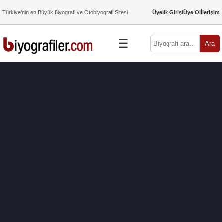
Türkiye’nin en Büyük Biyografi ve Otobiyografi Sitesi
Üyelik Girişi
Üye Ol
İletişim
☰
Ara