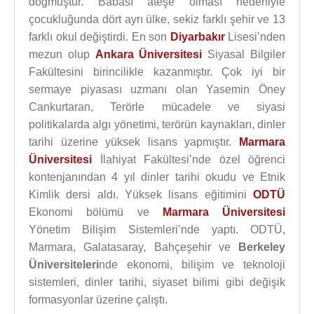
doğmuştur. Babası ateşe olması nedeniyle
çocukluğunda dört ayrı ülke, sekiz farklı şehir ve 13
farklı okul değiştirdi. En son
Diyarbakır
Lisesi’nden
mezun olup
Ankara Üniversitesi
Siyasal Bilgiler
Fakültesini birincilikle kazanmıştır. Çok iyi bir
sermaye piyasası uzmanı olan Yasemin Öney
Cankurtaran, Terörle mücadele ve siyasi
politikalarda algı yönetimi, terörün kaynakları, dinler
tarihi üzerine yüksek lisans yapmıştır.
Marmara
Üniversitesi
İlahiyat Fakültesi’nde özel öğrenci
kontenjanından 4 yıl dinler tarihi okudu ve Etnik
Kimlik dersi aldı. Yüksek lisans eğitimini
ODTÜ
Ekonomi bölümü ve
Marmara Üniversitesi
Yönetim Bilişim Sistemleri’nde yaptı. ODTÜ,
Marmara, Galatasaray, Bahçeşehir ve
Berkeley
Üniversiteleri
nde ekonomi, bilişim ve teknoloji
sistemleri, dinler tarihi, siyaset bilimi gibi değişik
formasyonlar üzerine çalıştı.