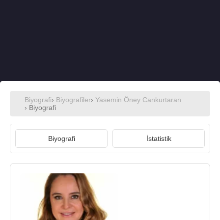
Biyografi
›
Biyografiler
›
Yasemin Öney Cankurtaran
› Biyografi
Biyografi
İstatistik