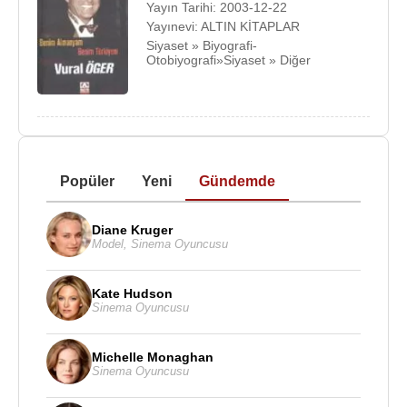
Yayın Tarihi: 2003-12-22
Yayınevi: ALTIN KİTAPLAR
Siyaset » Biyografi-
Otobiyografi»Siyaset » Diğer
Popüler
Yeni
Gündemde
Diane Kruger
Model
,
Sinema Oyuncusu
Kate Hudson
Sinema Oyuncusu
Michelle Monaghan
Sinema Oyuncusu