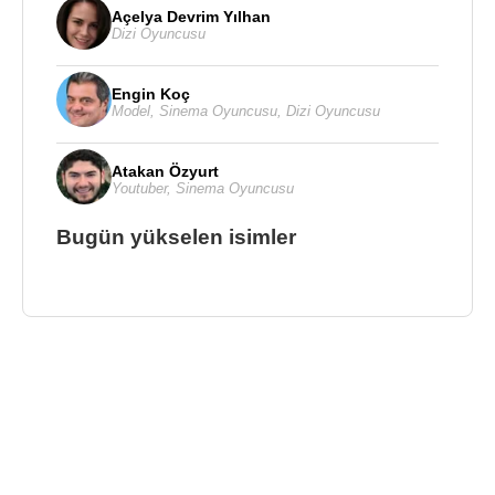
Açelya Devrim Yılhan
Dizi Oyuncusu
Engin Koç
Model
,
Sinema Oyuncusu
,
Dizi Oyuncusu
Atakan Özyurt
Youtuber
,
Sinema Oyuncusu
Bugün yükselen isimler