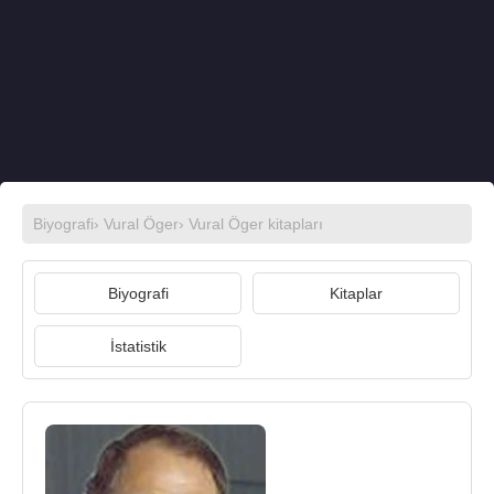
Biyografi
›
Vural Öger
›
Vural Öger kitapları
Biyografi
Kitaplar
İstatistik