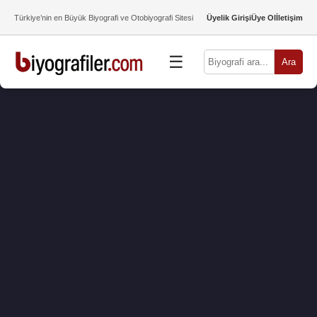
Türkiye’nin en Büyük Biyografi ve Otobiyografi Sitesi
Üyelik Girişi
Üye Ol
İletişim
☰
Ara