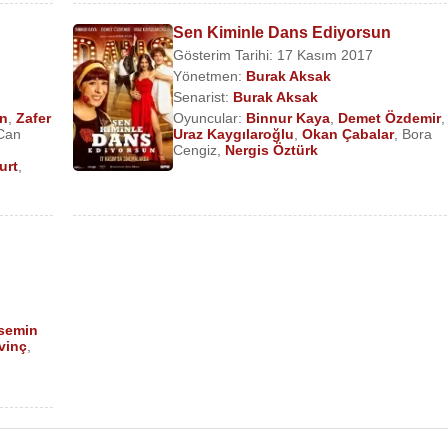
Sen Kiminle Dans Ediyorsun
Gösterim Tarihi: 17 Kasım 2017
Yönetmen:
Burak Aksak
Senarist:
Burak Aksak
n
,
Zafer
Oyuncular:
Binnur Kaya
,
Demet Özdemir
,
Can
Uraz Kaygılaroğlu
,
Okan Çabalar
,
Bora
Cengiz
,
Nergis Öztürk
urt
,
semin
vinç
,