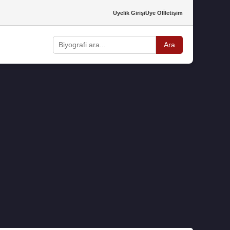
Üyelik Girişi
Üye Ol
İletişim
Ara