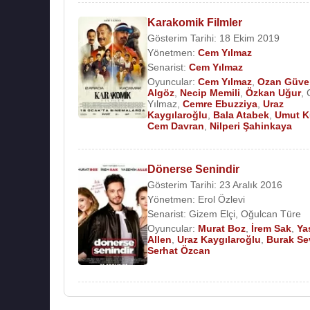
Karakomik Filmler
Gösterim Tarihi: 18 Ekim 2019
Yönetmen:
Cem Yılmaz
Senarist:
Cem Yılmaz
Oyuncular:
Cem Yılmaz
,
Ozan Güve
Algöz
,
Necip Memili
,
Özkan Uğur
,
Yılmaz
,
Cemre Ebuzziya
,
Uraz
Kaygılaroğlu
,
Bala Atabek
,
Umut K
Cem Davran
,
Nilperi Şahinkaya
Dönerse Senindir
Gösterim Tarihi: 23 Aralık 2016
Yönetmen:
Erol Özlevi
Senarist:
Gizem Elçi
,
Oğulcan Türe
Oyuncular:
Murat Boz
,
İrem Sak
,
Ya
Allen
,
Uraz Kaygılaroğlu
,
Burak Se
Serhat Özcan