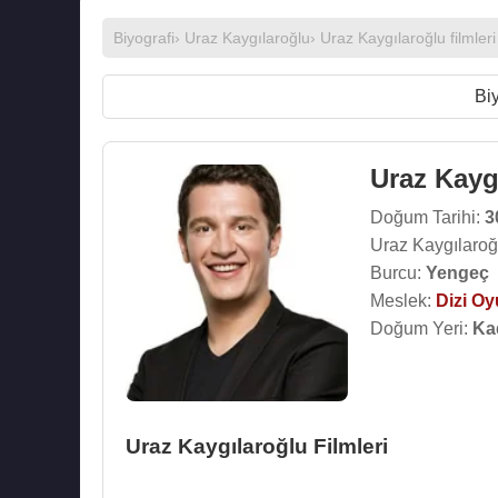
Biyografi
›
Uraz Kaygılaroğlu
›
Uraz Kaygılaroğlu filmleri
Biy
Uraz Kayg
Doğum Tarihi:
3
Uraz Kaygılaroğ
Burcu:
Yengeç
Meslek:
Dizi O
Doğum Yeri:
Ka
Uraz Kaygılaroğlu Filmleri