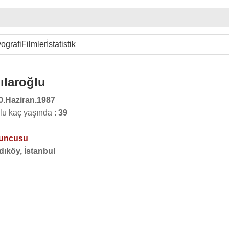
ografi
Filmler
İstatistik
ılaroğlu
0.Haziran.1987
lu kaç yaşında :
39
yuncusu
dıköy, İstanbul