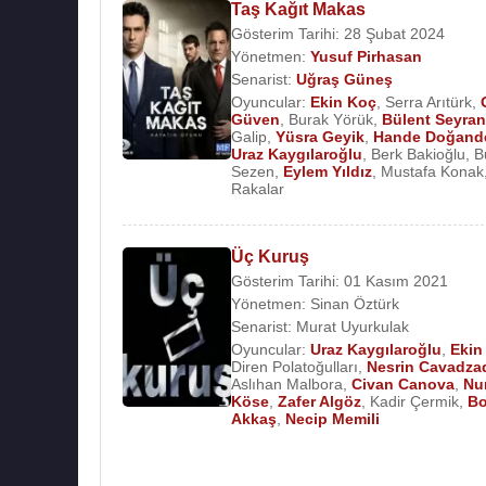
Taş Kağıt Makas
Gösterim Tarihi: 28 Şubat 2024
Yönetmen:
Yusuf Pirhasan
Senarist:
Uğraş Güneş
Oyuncular:
Ekin Koç
,
Serra Arıtürk
,
Güven
,
Burak Yörük
,
Bülent Seyran
Galip
,
Yüsra Geyik
,
Hande Doğand
Uraz Kaygılaroğlu
,
Berk Bakioğlu
,
B
Sezen
,
Eylem Yıldız
,
Mustafa Konak
Rakalar
Üç Kuruş
Gösterim Tarihi: 01 Kasım 2021
Yönetmen:
Sinan Öztürk
Senarist:
Murat Uyurkulak
Oyuncular:
Uraz Kaygılaroğlu
,
Ekin
Diren Polatoğulları
,
Nesrin Cavadza
Aslıhan Malbora
,
Civan Canova
,
Nu
Köse
,
Zafer Algöz
,
Kadir Çermik
,
Bo
Akkaş
,
Necip Memili