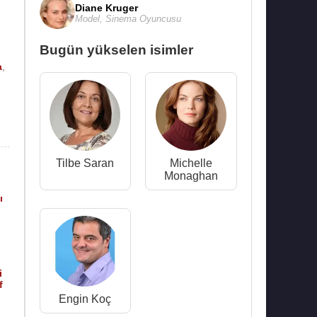
Diane Kruger
Model
,
Sinema Oyuncusu
Bugün yükselen isimler
a
,
Tilbe Saran
Michelle
Monaghan
ı
n
i
f
Engin Koç