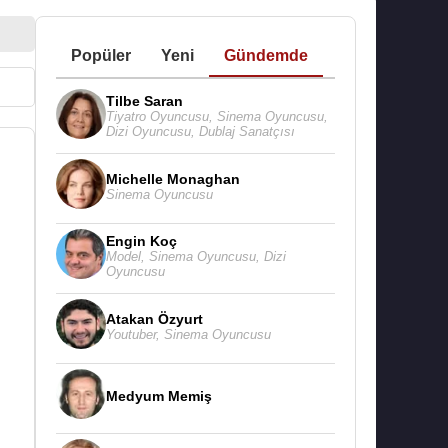
Popüler
Yeni
Gündemde
Tilbe Saran
Tiyatro Oyuncusu
,
Sinema Oyuncusu
,
Dizi Oyuncusu
,
Dublaj Sanatçısı
Michelle Monaghan
Sinema Oyuncusu
Engin Koç
Model
,
Sinema Oyuncusu
,
Dizi
Oyuncusu
Atakan Özyurt
Youtuber
,
Sinema Oyuncusu
Medyum Memiş