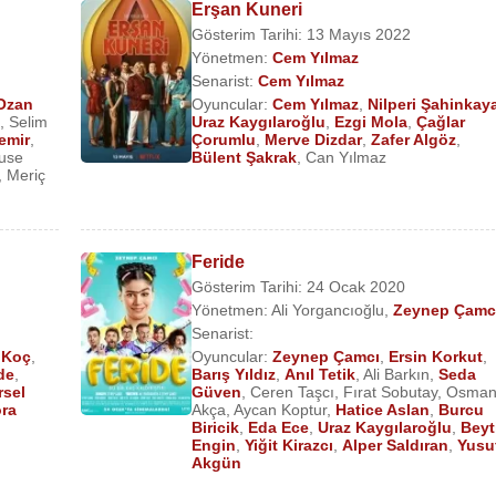
Erşan Kuneri
Gösterim Tarihi: 13 Mayıs 2022
Yönetmen:
Cem Yılmaz
Senarist:
Cem Yılmaz
Ozan
Oyuncular:
Cem Yılmaz
,
Nilperi Şahinkay
,
Selim
Uraz Kaygılaroğlu
,
Ezgi Mola
,
Çağlar
emir
,
Çorumlu
,
Merve Dizdar
,
Zafer Algöz
,
use
Bülent Şakrak
,
Can Yılmaz
,
Meriç
Feride
Gösterim Tarihi: 24 Ocak 2020
Yönetmen:
Ali Yorgancıoğlu
,
Zeynep Çamc
Senarist:
 Koç
,
Oyuncular:
Zeynep Çamcı
,
Ersin Korkut
,
de
,
Barış Yıldız
,
Anıl Tetik
,
Ali Barkın
,
Seda
rsel
Güven
,
Ceren Taşcı
,
Fırat Sobutay
,
Osma
ra
Akça
,
Aycan Koptur
,
Hatice Aslan
,
Burcu
Biricik
,
Eda Ece
,
Uraz Kaygılaroğlu
,
Beyt
Engin
,
Yiğit Kirazcı
,
Alper Saldıran
,
Yusu
Akgün