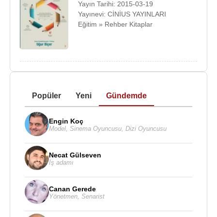
Yayın Tarihi: 2015-03-19
Yayınevi: CİNİUS YAYINLARI
Eğitim » Rehber Kitaplar
Popüler
Yeni
Gündemde
Engin Koç
Model
,
Sinema Oyuncusu
,
Dizi Oyuncusu
Necat Gülseven
İş adamı
Canan Gerede
Yönetmen
,
Senarist