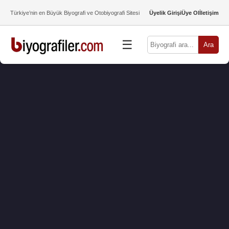
Türkiye’nin en Büyük Biyografi ve Otobiyografi Sitesi
Üyelik Girişi
Üye Ol
İletişim
☰
Ara