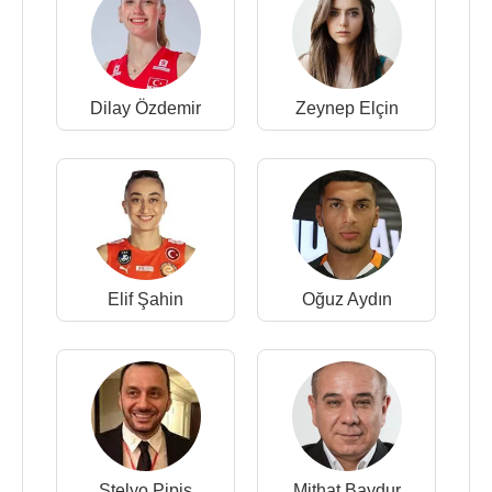
Dilay Özdemir
Zeynep Elçin
Elif Şahin
Oğuz Aydın
Stelyo Pipis
Mithat Baydur