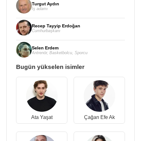
Turgut Aydın
İş adamı
Recep Tayyip Erdoğan
Cumhurbaşkanı
Selen Erdem
Antrenör
,
Basketbolcu
,
Sporcu
Bugün yükselen isimler
Ata Yaşat
Çağan Efe Ak