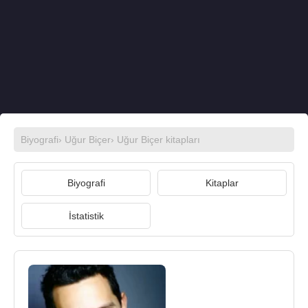
Biyografi
›
Uğur Biçer
›
Uğur Biçer kitapları
Biyografi
Kitaplar
İstatistik