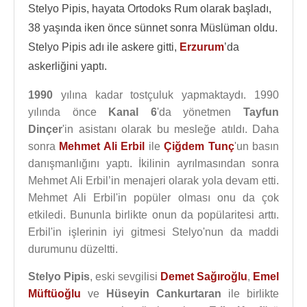
Stelyo Pipis, hayata Ortodoks Rum olarak başladı,
38 yaşında iken önce sünnet sonra Müslüman oldu.
Stelyo Pipis adı ile askere gitti,
Erzurum
’da
askerliğini yaptı.
1990
yılına kadar tostçuluk yapmaktaydı. 1990
yılında önce
Kanal 6
'da yönetmen
Tayfun
Dinçer
'in asistanı olarak bu mesleğe atıldı. Daha
sonra
Mehmet Ali Erbil
ile
Çiğdem Tunç
'un basın
danışmanlığını yaptı. İkilinin ayrılmasından sonra
Mehmet Ali Erbil’in menajeri olarak yola devam etti.
Mehmet Ali Erbil'in popüler olması onu da çok
etkiledi. Bununla birlikte onun da popülaritesi arttı.
Erbil'in işlerinin iyi gitmesi Stelyo'nun da maddi
durumunu düzeltti.
Stelyo Pipis
, eski sevgilisi
Demet Sağıroğlu
,
Emel
Müftüoğlu
ve
Hüseyin Cankurtaran
ile birlikte