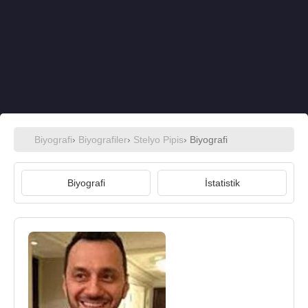
Biyografi
›
Biyografiler
›
Stelyo Pipis
› Biyografi
Biyografi
İstatistik