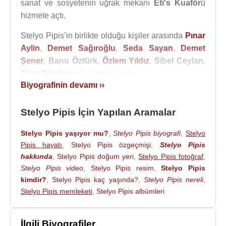
sanat ve sosyetenin uğrak mekanı
Eti's Kuaför
ü
hizmete açtı.
Stelyo Pipis’in birlikte olduğu kişiler arasında
Pınar
Aylin
,
Demet Sağıroğlu
,
Seda Sayan
,
Demet
Şener
,
Banu Öztürk
,
Özlem Yıldız
,
Sibel Ceylan
,
Ebru Gündeş
gibi isimler vardır.
Biyografinin devamı ››
Pınar Aylin
ile yeni meşhur olduğu zamanlarda
kısa bir birliktelik yaşadı.
Demet Sağıroğlu
ile
Stelyo Pipis İçin Yapılan Aramalar
ilişkisi
1994
yılında başladı.
1999
başlarında bitti.
Pınar Aylin'den sonra hayatına giren Sağıroğlu ile 4
Stelyo Pipis yaşıyor mu?
,
Stelyo Pipis biyografi
,
Stelyo
yıl birlikte olan Stelyo, yaşadığı büyük aşkı hiçbir
Pipis hayatı
,
Stelyo Pipis özgeçmişi
,
Stelyo Pipis
zaman saklamadı.
hakkında
,
Stelyo Pipis doğum yeri
Seda Sayan
,
ile bir yıl süren bir
Stelyo Pipis fotoğraf
,
Stelyo Pipis video
,
Stelyo Pipis resim
,
Stelyo Pipis
birliktelik yaşadılar.
Demet Şener
ile aralarında bir
kimdir?
,
Stelyo Pipis kaç yaşında?
,
Stelyo Pipis nereli
,
elektriklenme oldu. Sadece bir hafta sürdü.
Stelyo Pipis memleketi
,
Stelyo Pipis albümleri
Sonunda Demet bu beraberliğin kendisi için bir
hata olduğunu itiraf etti.
Ebru Gündeş
ile
1993
yılında başlayan dostluk ve arkadaşlık sıkı bir
İlgili Biyografiler