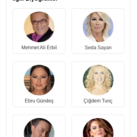
beraberliğe doğru gitti.
Serdar Ortaç
'tan ayrılan
Banu Öztürk
'le beraber oldu.
Mehmet Ali Erbil
ve Stelyo Pipis Beyoğlu’nda 26
Temmuz
2013
tarihinde açılan eğlence mekânı
Chanta’nın sahibidir.
Mehmet Ali Erbil
Seda Sayan
Kaynak:Biyografiler.com
Ebru Gündeş
Çiğdem Tunç