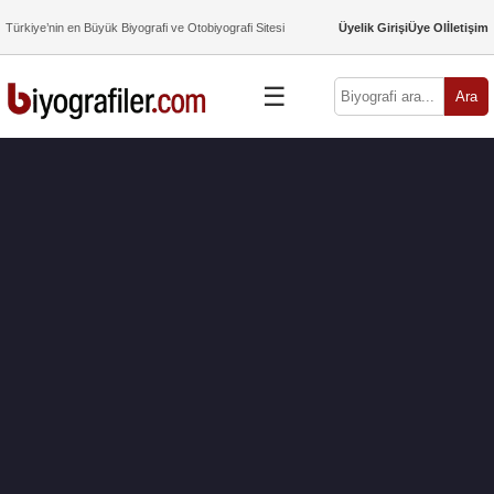
Türkiye’nin en Büyük Biyografi ve Otobiyografi Sitesi
Üyelik Girişi
Üye Ol
İletişim
☰
Ara