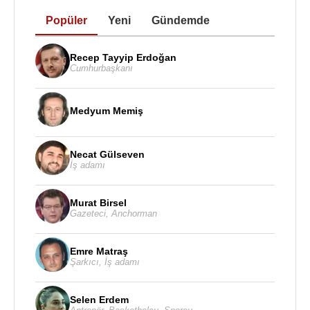
Popüler
Yeni
Gündemde
Recep Tayyip Erdoğan
Cumhurbaşkanı
Medyum Memiş
Necat Gülseven
İş adamı
Murat Birsel
Gazeteci
,
Anchorman
Emre Matraş
Şarkıcı
,
İş adamı
Selen Erdem