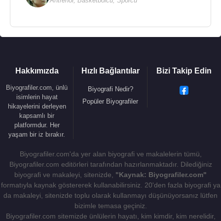
Antrenör
,
Basketbolcu
,
Sporcu
Hakkımızda
Hızlı Bağlantılar
Bizi Takip Edin
Biyografiler.com, ünlü
Biyografi Nedir?
isimlerin hayat
Popüler Biyografiler
hikayelerini derleyen
kapsamlı bir
platformdur. Her
yaşam bir iz bırakır.
Biyografiler.com'da yer alan biyografi ve makalelerin tümü,
Biyografiler.com editörleri tarafından hazırlanmaktadır. Dilediğiniz
biyografi ve makaleyi, sitenizde,
"Kaynak: Biyografiler.com"
formatıyla kaynak göstererek kullanabilirsiniz. 20'den fazla biyografi ya
da makaleyi, sitenizde toplu olarak kullanmayı düşünüyorsanız lütfen
bizimle temasa geçiniz.
Biyografiler.com sitemizde ünlülerin hayatı, kim kimdir, kim nerelidir,