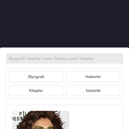
Biyografi
›
Sophia Loren
›
Sophia Loren kitapları
Biyografi
Haberler
Kitaplar
İstatistik