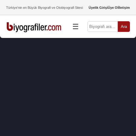
Türkiye’nin en Büyük Biyografi ve Otobiyografi Sitesi
Üyelik Girişi
Üye Ol
İletişim
☰
Ara