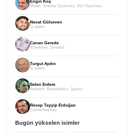
Engin Koç
Model
,
Sinema Oyuncusu
,
Dizi Oyuncusu
Necat Gülseven
İş adamı
Canan Gerede
Yönetmen
,
Senarist
Turgut Aydın
İş adamı
Selen Erdem
Antrenör
,
Basketbolcu
,
Sporcu
Recep Tayyip Erdoğan
Cumhurbaşkanı
Bugün yükselen isimler