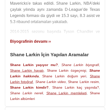
Mavericks'e takas edildi. Shane Larkin, NBA’deki
çaylak yılında aynı zamanda D-League’de Texas
Legends forması da giydi ve 15.3 sayı, 8.3 asist ve
5.3 ribaund ortalamaları yakaladı.
2014-2015 sezonu başında Tyson Chandler ve
Raymond Felton’ın Dallas Mavericks‘e geçtiği
Biyografinin devamı ››
takasta
New York
Knicks‘in yolunu tuttu. New York
Knicks formasıyla tam 76 maça çıkan Larkin, 6.2
Shane Larkin İçin Yapılan Aramalar
sayı, 2.3 ribaund ve 3 asist ortalamaları tutturdu.
Shane Larkin yaşıyor mu?
,
Shane Larkin biyografi
,
2015-2016 sezonu başında Brooklyn Nets ile
Shane Larkin hayatı
,
Shane Larkin özgeçmişi
,
Shane
sözleşme imzalayan Larkin, Washington Wizards
Larkin hakkında
,
Shane Larkin doğum yeri
,
Shane
karşısında 20 sayı bulduğu maçta kariyer rekoru
Larkin fotoğraf
,
Shane Larkin video
,
Shane Larkin resim
,
kırdı ve 78 maçta 7.3 sayı, 2.3 ribaund ve 4.4 asist
Shane Larkin kimdir?
,
Shane Larkin kaç yaşında?
,
ortalamalarıyla mücadele etti.
Shane Larkin nereli
,
Shane Larkin memleketi
,
Shane
Larkin albümleri
2016-2017 sezonunda Baskonia formasıyla
Avrupa’ya adım atmaya karar veren Larkin, bir