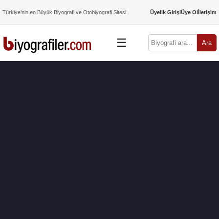
Türkiye’nin en Büyük Biyografi ve Otobiyografi Sitesi
Üyelik Girişi
Üye Ol
İletişim
☰
Ara