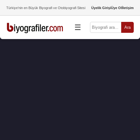
Türkiye’nin en Büyük Biyografi ve Otobiyografi Sitesi
Üyelik Girişi
Üye Ol
İletişim
☰
Ara