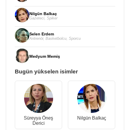
Nilgün Balkaç
Gazeteci
,
Spiker
Selen Erdem
Antrenör
,
Basketbolcu
,
Sporcu
Medyum Memiş
Bugün yükselen isimler
Süreyya Öneş
Nilgün Balkaç
Derici