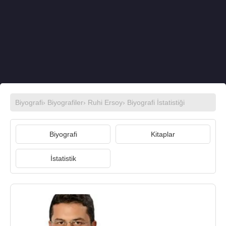
Biyografi
›
Biyografiler
›
Ruhi Ersoy
› Biyografi İstatistiği
Biyografi
Kitaplar
İstatistik