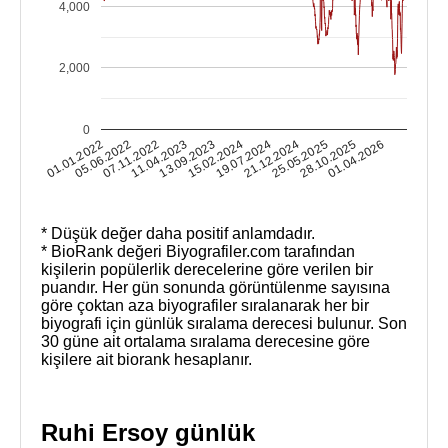
4,000
2,000
0
01.04.2026
05.06.2022
28.10.2025
01.01.2022
25.05.2025
21.12.2024
19.07.2024
15.02.2024
13.09.2023
11.04.2023
07.11.2022
* Düşük değer daha positif anlamdadır.
* BioRank değeri Biyografiler.com tarafından
kişilerin popülerlik derecelerine göre verilen bir
puandır. Her gün sonunda görüntülenme sayısına
göre çoktan aza biyografiler sıralanarak her bir
biyografi için günlük sıralama derecesi bulunur. Son
30 güne ait ortalama sıralama derecesine göre
kişilere ait biorank hesaplanır.
Ruhi Ersoy günlük