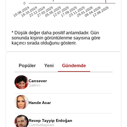
0
10.08.2024
16.10.2024
22.12.2024
27.02.2025
05.05.2025
12.07.2025
17.09.2025
23.11.2025
29.01.2026
06.04.2026
12.06.2026
* Düşük değer daha positif anlamdadır.
Gün
sonunda kişinin görüntülenme sayısına göre
kaçıncı sırada olduğunu gösterir.
Popüler
Yeni
Gündemde
Cansever
Şarkıcı
Hande Acar
Recep Tayyip Erdoğan
Cumhurbaşkanı