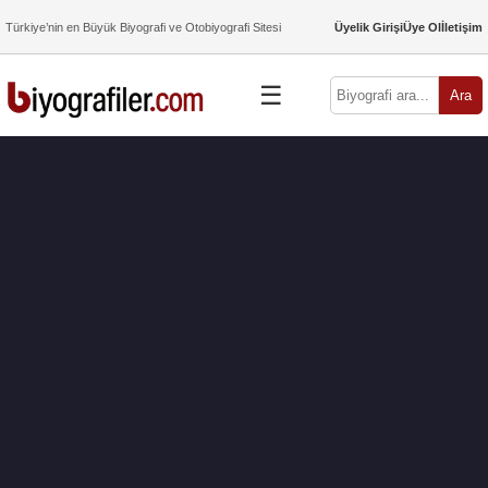
Türkiye’nin en Büyük Biyografi ve Otobiyografi Sitesi
Üyelik Girişi
Üye Ol
İletişim
☰
Ara