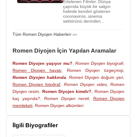
Ertelenen Filmler. Dünya
Mart
1071
’de 200.000 kişilik Bizans ordusu
çapında büyük bir salgın
halinde kendini gösteren
İstanbul’dan yola çıktı. Erzurum yoluyla Malazgirt’e
coronavirüs, sinema
ulaştı.
sektörünü derinden...
1068 ve 1069’da Selçuklulara karşı bazı başarılar
Tüm Romen Diyojen Haberleri ›››
kazandıysa da,
26 Ağustos 1071
tarihinde
Alp
Arslan
komutasındaki Selçuklu Ordusu ile yaptığı
Romen Diyojen İçin Yapılan Aramalar
Malazgirt Savaşı
nda yenilerek esir oldu.
Cengaverliğine rağmen hiçbir şey yapamayan
Romen Diyojen yaşıyor mu?
,
Romen Diyojen biyografi
,
mağrur Bizans İmparatoru Diyojen, yaralı halde
Romen Diyojen hayatı
,
Romen Diyojen özgeçmişi
,
Romen Diyojen hakkında
,
Romen Diyojen doğum yeri
,
bütün maiyeti ile birlikte esir edildi.
Romen Diyojen fotoğraf
,
Romen Diyojen video
,
Romen
Sultan
Alp Arslan
savaştan sonra huzuruna
Diyojen resim
,
Romen Diyojen kimdir?
,
Romen Diyojen
getirilen imparatoru, hiç ümit etmediği şekilde affetti.
kaç yaşında?
,
Romen Diyojen nereli
,
Romen Diyojen
Bizans imparatorunun harp tazminatı ödemesi, her
memleketi
,
Romen Diyojen albümleri
yıl haraç ve ihtiyaç halinde Selçuklu ordusuna
asker göndermesi karşılığında barış antlaşması
İlgili Biyografiler
yapıldı. Alp Arslan’la bir dostluk ve saldırmazlık
antlaşması yaparak bir hafta sonra serbest bırakıldı.