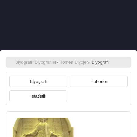
Biyografi
›
Biyografiler
›
Romen Diyojen
› Biyografi
Biyografi
Haberler
İstatistik