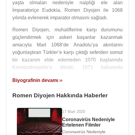
yaşta olmaları nedeniyle naipliği ele alan
İmparatoriçe Eudokia, Romen Diyojen ile 1068
yılında evlenerek imparator olmasını sağladı.
Romen Diyojen, muhaliflerine karşı durumunu
güçlendirmek için askeri başarılar kazanmak
amacıyla Mart 1068’de Anadolu’ya akınlarını
yoğunlaştıran Türkler’e karşı çıktığı seferden somut
bir kazanım elde edemeden 1070 başlarında
Konstantinopolis’e döndü. 1071 baharında
Türkler’e karşı son seferine çıktı.
Biyografinin devamı ››
Alp Arslan
’ın Mısır Seferine çıktığını öğrenen
Bizans İmparatoru
Romen Diyojen
Azerbaycan’a
Romen Diyojen Hakkında Haberler
kadar giderek Türk kalelerini zapta ve Türkleri
Anadolu’dan atmaya karar verdi. Romen Diyojen,
17 Mart 2020
Frank, Norman, Slav, Gürcü, Abaza, Ermeni ve
Coronavirüs Nedeniyle
Rumeli’de yaşayan İslam dinini kabul etmemiş
Ertelenen Filmler
Coronavirüs Nedeniyle
Peçenek ve Oğuz Türklerini de ordusuna kattı. 13