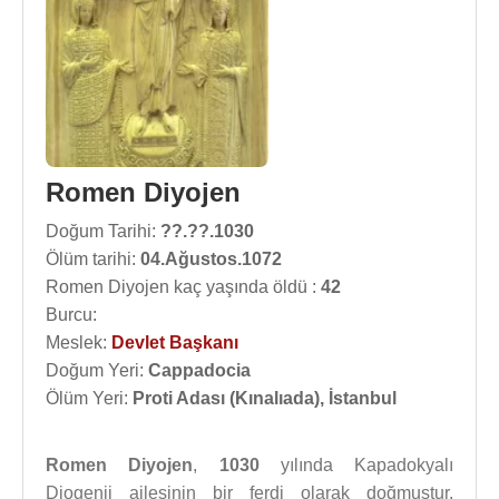
Romen Diyojen
Doğum Tarihi:
??.??.1030
Ölüm tarihi:
04.Ağustos.1072
Romen Diyojen kaç yaşında öldü :
42
Burcu:
Meslek:
Devlet Başkanı
Doğum Yeri:
Cappadocia
Ölüm Yeri:
Proti Adası (Kınalıada), İstanbul
Romen Diyojen
,
1030
yılında Kapadokyalı
Diogenii ailesinin bir ferdi olarak doğmuştur.