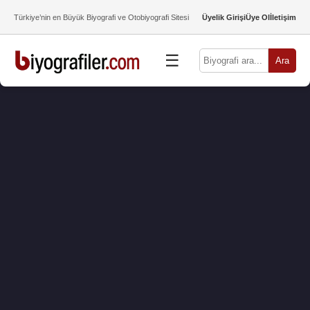
Türkiye’nin en Büyük Biyografi ve Otobiyografi Sitesi
Üyelik Girişi
Üye Ol
İletişim
☰
Ara