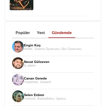
Popüler
Yeni
Gündemde
Engin Koç
Model
,
Sinema Oyuncusu
,
Dizi Oyuncusu
Necat Gülseven
İş adamı
Canan Gerede
Yönetmen
,
Senarist
Selen Erdem
Antrenör
,
Basketbolcu
,
Sporcu