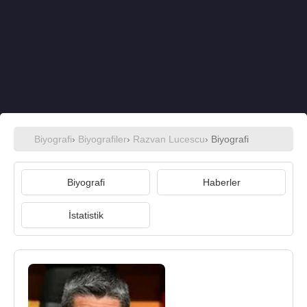
Biyografi
›
Biyografiler
›
Razvan Lucescu
› Biyografi
Biyografi
Haberler
İstatistik