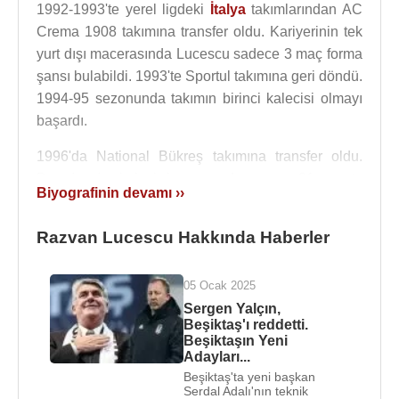
1992-1993'te yerel ligdeki
İtalya
takımlarından AC
Crema 1908 takımına transfer oldu. Kariyerinin tek
yurt dışı macerasında Lucescu sadece 3 maç forma
şansı bulabildi. 1993'te Sportul takımına geri döndü.
1994-95 sezonunda takımın birinci kalecisi olmayı
başardı.
1996'da National Bükreş takımına transfer oldu.
Burada da kaleyi kazanan Lucescu, 31 maçta
Biyografinin devamı ››
formayı giydi ve lig ikincisi olup, kariyerinin o
zamana kadar en yüksek noktasına ulaştı. Ayrıca ilk
Razvan Lucescu Hakkında Haberler
kez
UEFA
Kupası'yla Avrupa'da maçlara çıktı.
1997'de eski takımı Sportul'a geri döndü. Ancak
05 Ocak 2025
küme düşmekten kurtulamadılar. Bu nedenle
Sergen Yalçın,
Beşiktaş'ı reddetti.
1998'de National Bükreş'e geri döndü. Lucescu,
Beşiktaşın Yeni
birinci kaleciliği kaptırmıştı. İlk sezon 14 maçta
Adayları...
forma giydi. 1999-2000 sezonunun ilk yarısında 9
Beşiktaş'ta yeni başkan
Serdal Adalı'nın teknik
maç forma giyen Lucescu, sezonu FC Brașov'da