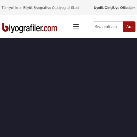
Türkiye’nin en Büyük Biyografi ve Otobiyografi Sitesi
Üyelik Girişi
Üye Ol
İletişim
☰
Ara