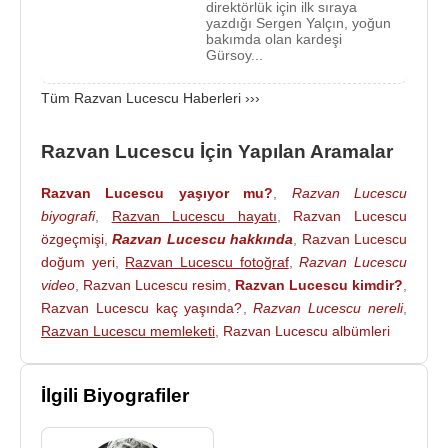
direktörlük için ilk sıraya
tamamladı.
yazdığı Sergen Yalçın, yoğun
bakımda olan kardeşi
Gürsoy...
Razvan Lucescu
, Ana Maria Lucescu ile evlidir ve
Matei Lucescu, Maria-Luiza Lucescu adlarında 2
Tüm Razvan Lucescu Haberleri ›››
çocuğu vardır.
Razvan Lucescu
, 2000'de
Bükreş
'in en önemli
Razvan Lucescu İçin Yapılan Aramalar
takımlarından Rapid București'ye transfer oldu. 26
Razvan Lucescu yaşıyor mu?
,
Razvan Lucescu
maçta forma giydi. Ayrıca
UEFA
Kupası sahnesine
biyografi
,
Razvan Lucescu hayatı
,
Razvan Lucescu
tekrar dönen Lucescu, 3 maçta forma giydi. Ancak
özgeçmişi
,
Razvan Lucescu hakkında
,
Razvan Lucescu
ilk turda o sene kupayı kazanacak Liverpool'a 0-1
doğum yeri
,
Razvan Lucescu fotoğraf
,
Razvan Lucescu
ve 0-0'lık sonuçlarla elendi. Sonraki sezon FCM
video
,
Razvan Lucescu resim
,
Razvan Lucescu kimdir?
,
Bacău'ya gitti. 2002-2003 sezonunda başkan
Razvan Lucescu kaç yaşında?
,
Razvan Lucescu nereli
,
yardımcılığını yaptığı Rapid Bükreş'e geri döndü. 2
Razvan Lucescu memleketi
,
Razvan Lucescu albümleri
Kasım 2002'de FC Argeș Pitești karşısında alınan
1-0'lık galibiyette kaleye geçen Lucescu'nun tek
İlgili Biyografiler
maçı, bu maç oldu. Kariyerindeki tek Liga I
birinciliğine de bu sezon ulaştı. Lucescu sezon
sonunda futbolu bıraktı. Lucescu, hiçbir zaman millî