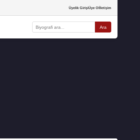
Üyelik Girişi
Üye Ol
İletişim
Ara