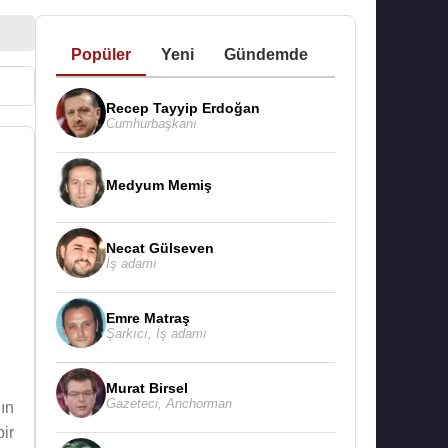
Popüler
Yeni
Gündemde
Recep Tayyip Erdoğan
Cumhurbaşkanı
Medyum Memiş
Necat Gülseven
İş adamı
Emre Matraş
Şarkıcı
,
İş adamı
Murat Birsel
Gazeteci
,
Anchorman
’ın
ir