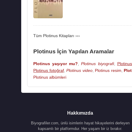
Tüm Plotinus Kitapları ›››
Plotinus İçin Yapılan Aramalar
Plotinus yaşıyor mu?
,
Plotinus biyografi
,
Plotinu
Plotinus fotoğraf
,
Plotinus video
,
Plotinus resim
,
Plo
Plotinus albümleri
Hakkımızda
Biyografiler.com, ünlü isimlerin hayat hikayelerini derleyen
kapsamlı bir platformdur. Her yaşam bir iz bırakır.