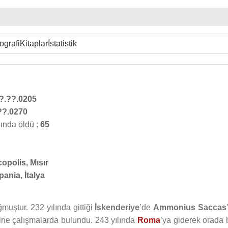
ografi
Kitaplar
İstatistik
?.??.0205
??.0270
ında öldü :
65
opolis, Mısır
ania, İtalya
muştur. 232 yılında gittiği
İskenderiye
’de
Ammonius Saccas
rine çalışmalarda bulundu. 243 yılında
Roma
’ya giderek orada b