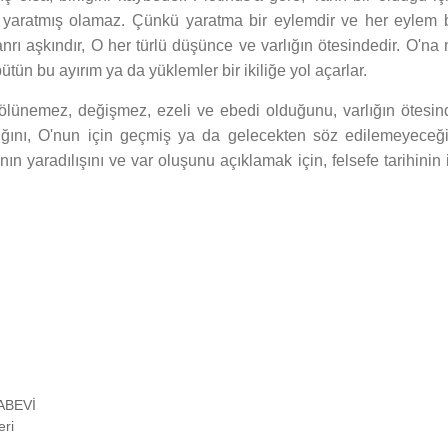
 yaratmış olamaz. Çünkü yaratma bir eylemdir ve her eylem b
nrı aşkındır, O her türlü düşünce ve varlığın ötesindedir. O'na 
tün bu ayırım ya da yüklemler bir ikiliğe yol açarlar.
bölünemez, değişmez, ezeli ve ebedi olduğunu, varlığın ötesin
ığını, O'nun için geçmiş ya da gelecekten söz edilemeyeceği
ın yaradılışını ve var oluşunu açıklamak için, felsefe tarihinin 
TABEVİ
eri