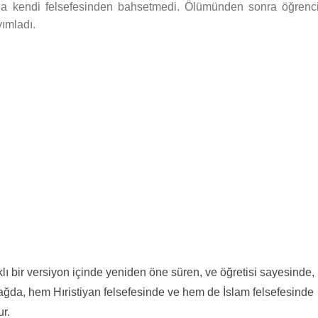
nda kendi felsefesinden bahsetmedi. Ölümünden sonra öğrenci
yımladı.
rklı bir versiyon içinde yeniden öne süren, ve öğretisi sayesinde,
ağda, hem Hıristiyan felsefesinde ve hem de İslam felsefesinde
ur.