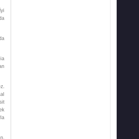
İyi
 da
da
ia
an
z.
al
it
ek
yla
in,