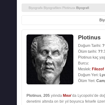
Biyografi
›
Biyografiler
›
Plotinus
› Biyografi
Biy
Plotinus
Doğum Tarihi:
?
Ölüm tarihi:
??.
Plotinus kaç yaş
Burcu:
Meslek:
Filozof
Doğum Yeri:
Lyc
Ölüm Yeri:
Camp
Plotinus
,
205
yılında
Mısır
’da Lycopolis’de doğ
denetimi altında on bir yıl boyunca felsefe üze