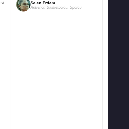
si
Selen Erdem
Antrenör
,
Basketbolcu
,
Sporcu