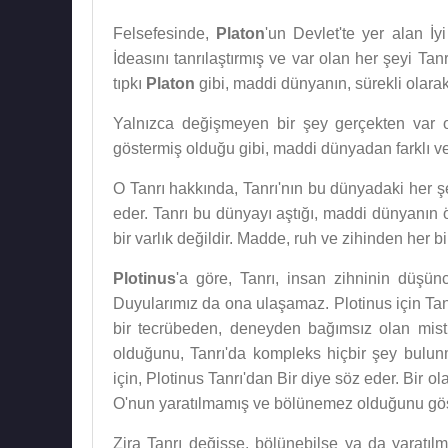
Felsefesinde,
Platon
'un Devlet'te yer alan İy
İdeasını tanrılaştırmış ve var olan her şeyi Ta
tıpkı
Platon
gibi, maddi dünyanın, sürekli olara
Yalnızca değişmeyen bir şey gerçekten var o
göstermiş olduğu gibi, maddi dünyadan farklı ve ay
O Tanrı hakkında, Tanrı'nın bu dünyadaki her ş
eder. Tanrı bu dünyayı aştığı, maddi dünyanın 
bir varlık değildir. Madde, ruh ve zihinden her bi
Plotinus
'a göre, Tanrı, insan zihninin düşünc
Duyularımız da ona ulaşamaz. Plotinus için Tan
bir tecrübeden, deneyden bağımsız olan mistik
olduğunu, Tanrı'da kompleks hiçbir şey bulunm
için, Plotinus Tanrı'dan Bir diye söz eder. Bir ol
O'nun yaratılmamış ve bölünemez olduğunu göst
Zira Tanrı değişse, bölünebilse ya da yaratılmı