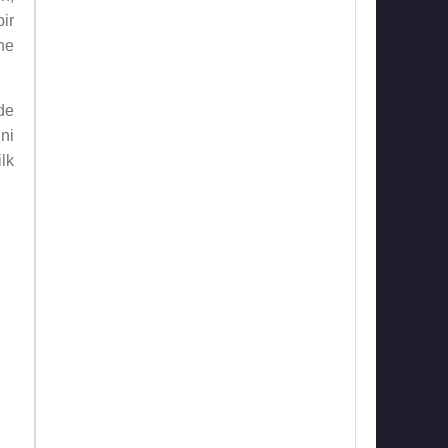
ir
ne
de
ni
ilk