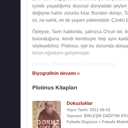
içinde yaşadığımız duyusal dünyadaki şeyleri
değişme halini zorunlu kılar. Bundan dolayı, Ta
öz, ne varlık, ne de yaşam yüklenebilir. Çünkü bü
Öyleyse, Tanrı hakkında, yalnızca O'nun bir, 
bulunduğunu, kendi kendisiyle hep aynı kald
söyleyebiliriz. Plotinus, işte bu durumda dünyan
türüm öğretisini geliştirmiştir.
Plotinus, 270 yılında 65 yaşında ölmüştür.
Biyografinin devamı ››
Kaynak:Biyografiler.com
Plotinus Kitapları
Dokuzluklar
Yayın Tarihi: 2011-06-01
Yayınevi: BİRLEŞİK DAĞITIM Kİ
Felsefe-Düşünce » Felsefe Metinl