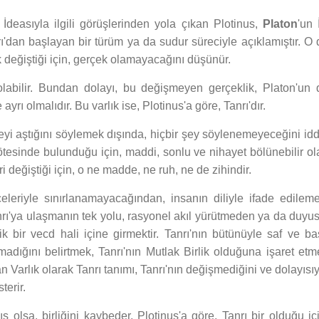
i İdeasıyla ilgili görüşlerinden yola çıkan Plotinus,
Platon
'un 
nrı'dan başlayan bir türüm ya da sudur süreciyle açıklamıştır. O
k değiştiği için, gerçek olamayacağını düşünür.
labilir. Bundan dolayı, bu değişmeyen gerçeklik, Platon'un 
rı olmalıdır. Bu varlık ise, Plotinus'a göre, Tanrı'dır.
eyi aştığını söylemek dışında, hiçbir şey söylenemeyeceğini idd
ötesinde bulunduğu için, maddi, sonlu ve nihayet bölünebilir ol
ri değiştiği için, o ne madde, ne ruh, ne de zihindir.
eleriyle sınırlanamayacağından, insanın diliyle ifade edileme
rı'ya ulaşmanın tek yolu, rasyonel akıl yürütmeden ya da duyus
 bir vecd hali içine girmektir. Tanrı'nın bütünüyle saf ve bas
adığını belirtmek, Tanrı'nın Mutlak Birlik olduğuna işaret etm
an Varlık olarak Tanrı tanımı, Tanrı'nın değişmediğini ve dolayısı
erir.
ş olsa, birliğini kaybeder. Plotinus'a göre, Tanrı bir olduğu iç