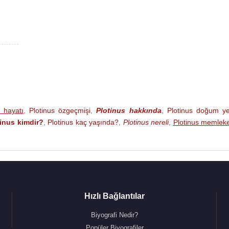
s hayatı
,
Plotinus özgeçmişi
,
Plotinus hakkında
,
Plotinus doğum ye
tinus kimdir?
,
Plotinus kaç yaşında?
,
Plotinus nereli
,
Plotinus memleke
Hızlı Bağlantılar
Biyografi Nedir?
Popüler Biyografiler