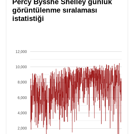
Percy Bysshe Shelley günlük
görüntülenme sıralaması
istatistiği
12,000
10,000
8,000
6,000
4,000
2,000