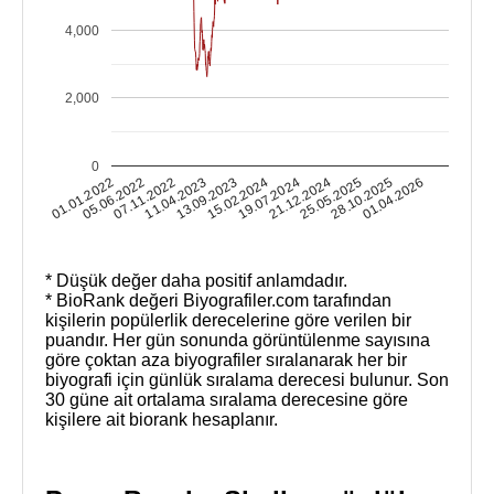
4,000
2,000
0
01.01.2022
05.06.2022
07.11.2022
11.04.2023
13.09.2023
15.02.2024
19.07.2024
21.12.2024
25.05.2025
28.10.2025
01.04.2026
* Düşük değer daha positif anlamdadır.
* BioRank değeri Biyografiler.com tarafından
kişilerin popülerlik derecelerine göre verilen bir
puandır. Her gün sonunda görüntülenme sayısına
göre çoktan aza biyografiler sıralanarak her bir
biyografi için günlük sıralama derecesi bulunur. Son
30 güne ait ortalama sıralama derecesine göre
kişilere ait biorank hesaplanır.