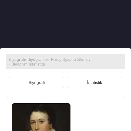
Biyografi
›
Biyografiler
›
Percy Bysshe Shelley
› Biyografi İstatistiği
Biyografi
İstatistik