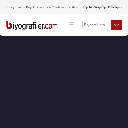
Türkiye’nin en Büyük Biyografi ve Otobiyografi Sitesi
Üyelik Girişi
Üye Ol
İletişim
☰
Ara