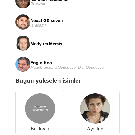
Bürokrat
Necat Gülseven
İş adamı
Medyum Memiş
Engin Koç
Model
,
Sinema Oyuncusu
,
Dizi Oyuncusu
Bugün yükselen isimler
Bill Irwin
Aydilge