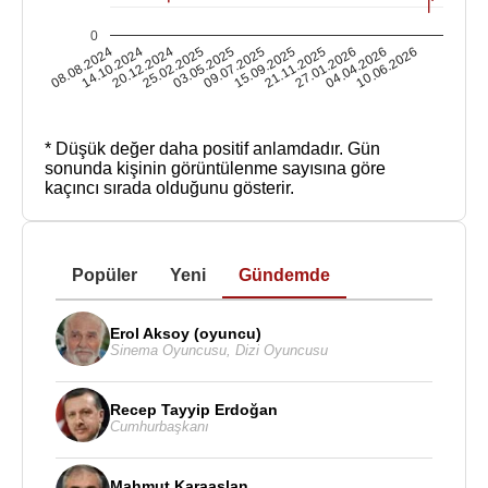
0
08.08.2024
14.10.2024
20.12.2024
25.02.2025
03.05.2025
09.07.2025
15.09.2025
21.11.2025
27.01.2026
04.04.2026
10.06.2026
* Düşük değer daha positif anlamdadır.
Gün
sonunda kişinin görüntülenme sayısına göre
kaçıncı sırada olduğunu gösterir.
Popüler
Yeni
Gündemde
Erol Aksoy (oyuncu)
Sinema Oyuncusu
,
Dizi Oyuncusu
Recep Tayyip Erdoğan
Cumhurbaşkanı
Mahmut Karaaslan