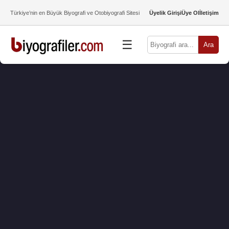
Türkiye’nin en Büyük Biyografi ve Otobiyografi Sitesi
Üyelik Girişi
Üye Ol
İletişim
☰
Ara