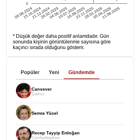
0
09.08.2024
15.10.2024
21.12.2024
26.02.2025
04.05.2025
10.07.2025
16.09.2025
22.11.2025
28.01.2026
05.04.2026
11.06.2026
* Düşük değer daha positif anlamdadır.
Gün
sonunda kişinin görüntülenme sayısına göre
kaçıncı sırada olduğunu gösterir.
Popüler
Yeni
Gündemde
Cansever
Şarkıcı
Semra Yücel
Recep Tayyip Erdoğan
Cumhurbaşkanı