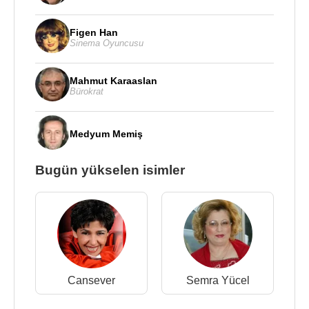
Figen Han
Sinema Oyuncusu
Mahmut Karaaslan
Bürokrat
Medyum Memiş
Bugün yükselen isimler
Cansever
Semra Yücel