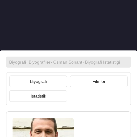
Biyografi
›
Biyografiler
›
Osman Sonant
› Biyografi İstatistiği
Biyografi
Filmler
İstatistik