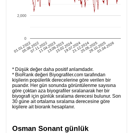
2,000
0
13.09.2023
11.04.2023
07.11.2022
05.06.2022
01.01.2022
01.04.2026
28.10.2025
25.05.2025
21.12.2024
19.07.2024
15.02.2024
* Düşük değer daha positif anlamdadır.
* BioRank değeri Biyografiler.com tarafından
kişilerin popülerlik derecelerine göre verilen bir
puandır. Her gün sonunda görüntülenme sayısına
göre çoktan aza biyografiler sıralanarak her bir
biyografi için günlük sıralama derecesi bulunur. Son
30 güne ait ortalama sıralama derecesine göre
kişilere ait biorank hesaplanır.
Osman Sonant günlük