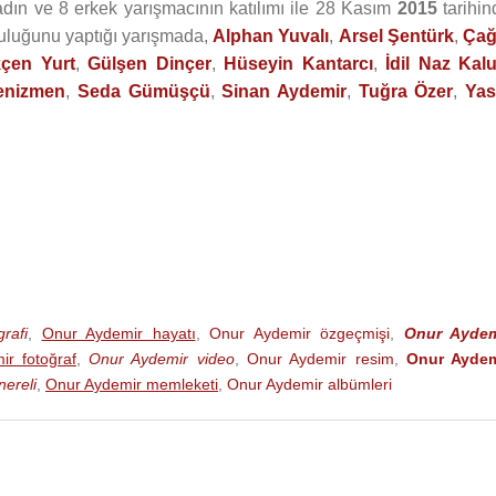
dın ve 8 erkek yarışmacının katılımı ile 28 Kasım
2015
tarihin
uluğunu yaptığı yarışmada,
Alphan Yuvalı
,
Arsel Şentürk
,
Çağ
çen Yurt
,
Gülşen Dinçer
,
Hüseyin Kantarcı
,
İdil Naz Kal
enizmen
,
Seda Gümüşçü
,
Sinan Aydemir
,
Tuğra Özer
,
Yas
rafi
,
Onur Aydemir hayatı
,
Onur Aydemir özgeçmişi
,
Onur Aydem
r fotoğraf
,
Onur Aydemir video
,
Onur Aydemir resim
,
Onur Aydem
ereli
,
Onur Aydemir memleketi
,
Onur Aydemir albümleri