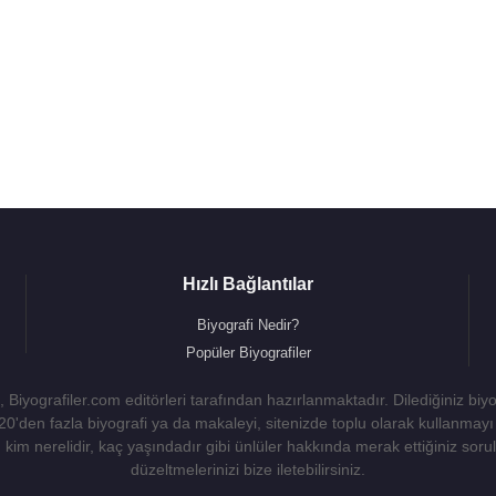
Hızlı Bağlantılar
Biyografi Nedir?
Popüler Biyografiler
 Biyografiler.com editörleri tarafından hazırlanmaktadır. Dilediğiniz biy
 20'den fazla biyografi ya da makaleyi, sitenizde toplu olarak kullanma
kim nerelidir, kaç yaşındadır gibi ünlüler hakkında merak ettiğiniz sorulara
düzeltmelerinizi bize iletebilirsiniz.