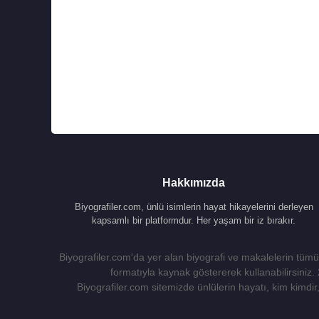
Hakkımızda
Biyografiler.com, ünlü isimlerin hayat hikayelerini derleyen
kapsamlı bir platformdur. Her yaşam bir iz bırakır.
Biyografiler.com'da yer alan biyografi ve makalelerin tümü,
formatıyla kaynak göstererek kullanabilirsiniz.
Biyografiler.com sitemizde ünlülerin hayatı, kim kimdir, 