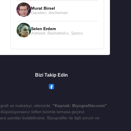
Murat Birsel
Gazeteci
,
Anchorman
Selen Erdem
Antrenör
,
Basketbolcu
,
Sporcu
Bizi Takip Edin
ografi ve makaleyi, sitenizde,
"Kaynak: Biyografiler.com"
yı düşünüyorsanız lütfen bizimle temasa geçiniz.
 yanıtlar bulabilirsiniz. Biyografiler ile ilgili yorum ve