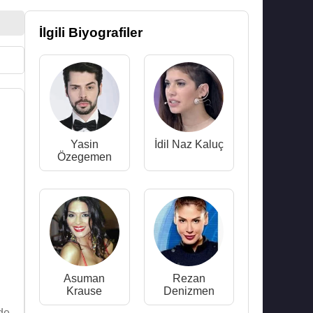
İlgili Biyografiler
Yasin
İdil Naz Kaluç
Özegemen
Asuman
Rezan
Krause
Denizmen
de