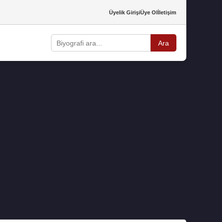
Üyelik Girişi
Üye Ol
İletişim
Ara