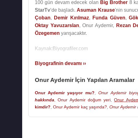
100 gün devam edecek olan
Big Brother
8 ka
StarTv
’de başladı.
Asuman Krause
'nin sunuc
Çoban
,
Demir Kırılmaz
,
Funda Güven
,
Gök
Oktay Yavuzarslan
, Onur Aydemir,
Rezan D
Özegemen
yarışacaktır.
Kaynak:Biyografiler.com
Biyografinin devamı ››
Onur Aydemir İçin Yapılan Aramalar
Onur Aydemir yaşıyor mu?
,
Onur Aydemir biyog
hakkında
,
Onur Aydemir doğum yeri
,
Onur Aydemi
kimdir?
,
Onur Aydemir kaç yaşında?
,
Onur Aydemir n