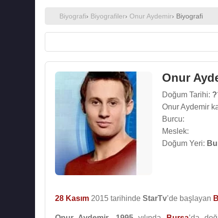
Biyografi
›
Biyografiler
›
Onur Aydemir
› Biyografi
Onur Ayd
Doğum Tarihi:
?
Onur Aydemir ka
Burcu:
Meslek:
Doğum Yeri:
Bu
28 Kasım
2015 tarihinde
StarTv
’de başlayan
B
Onur Aydemir
,
1995
yılında
Bursa
’da do