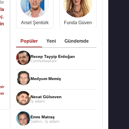
de
la
uç
,
Arsel Şentürk
Funda Güven
in
Popüler
Yeni
Gündemde
Recep Tayyip Erdoğan
Cumhurbaşkanı
Medyum Memiş
ir
ir
Necat Gülseven
İş adamı
Emre Matraş
Şarkıcı
,
İş adamı