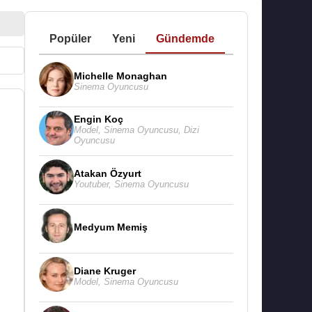
Popüler
Yeni
Gündemde
Michelle Monaghan
Sinema Oyuncusu
Engin Koç
Model
,
Sinema Oyuncusu
,
Dizi
Oyuncusu
Atakan Özyurt
Youtuber
,
Sinema Oyuncusu
Medyum Memiş
Diane Kruger
Model
,
Sinema Oyuncusu