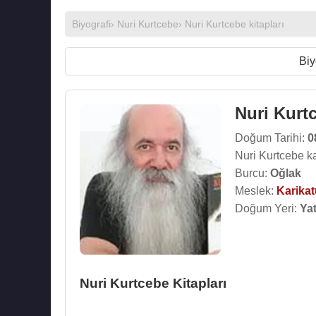
Biyografi
›
Nuri Kurtcebe
›
Nuri Kurtcebe kitapları
Biy
Nuri Kurt
Doğum Tarihi:
0
Nuri Kurtcebe k
Burcu:
Oğlak
Meslek:
Karikat
Doğum Yeri:
Ya
Nuri Kurtcebe Kitapları