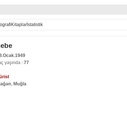
ografi
Kitaplar
İstatistik
cebe
8.Ocak.1949
aç yaşında :
77
ürist
tağan, Muğla