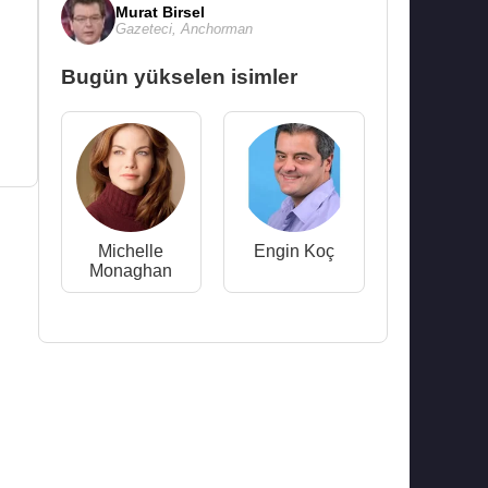
Murat Birsel
Gazeteci
,
Anchorman
Bugün yükselen isimler
Michelle
Engin Koç
Monaghan