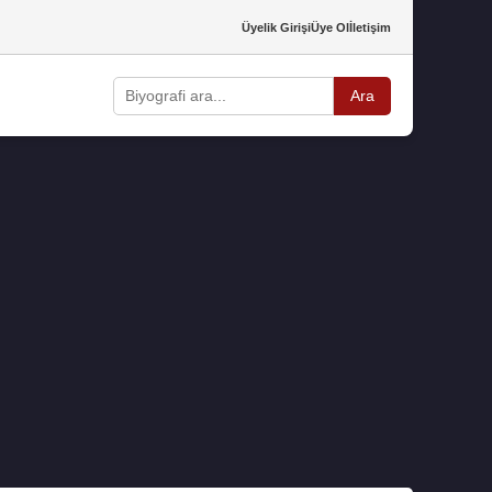
Üyelik Girişi
Üye Ol
İletişim
Ara