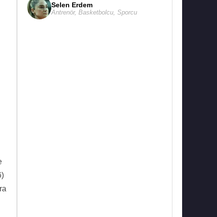
Selen Erdem
Antrenör
,
Basketbolcu
,
Sporcu
e
6)
ra