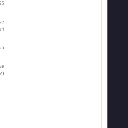
95
 ve
ri
up
ve
M)