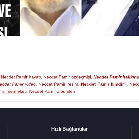
,
Necdet Pamir hayatı
,
Necdet Pamir özgeçmişi
,
Necdet Pamir hakkın
ecdet Pamir video
,
Necdet Pamir resim
,
Necdet Pamir kimdir?
,
Necd
mir memleketi
,
Necdet Pamir albümleri
Hızlı Bağlantılar