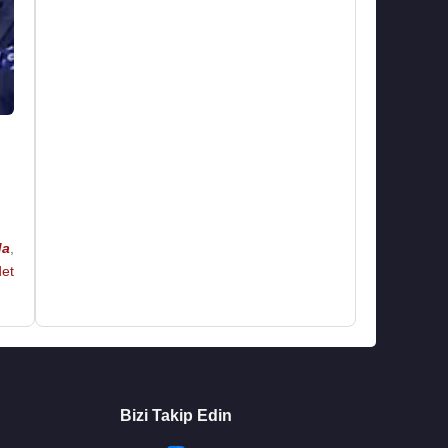
da
,
et
Bizi Takip Edin