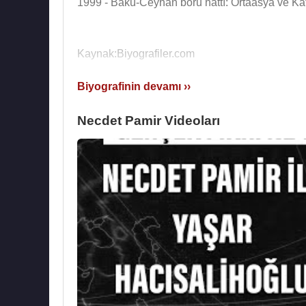
1999 - Bakü-Ceyhan boru hattı: Ortaasya ve K
Kaynak:Biyografiler.com
Biyografinin devamı ››
Necdet Pamir Videoları