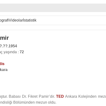
ografi
Videolar
İstatistik
mir
?.??.1954
ç yaşında :
72
dis
kara
tur. Babası Dr. Fikret Pamir’dir.
TED
Ankara Kolejinden mez
ndisliği Bölümünden mezun oldu.