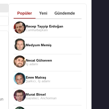
Popüler
Yeni
Gündemde
Recep Tayyip Erdoğan
Cumhurbaşkanı
Medyum Memiş
Necat Gülseven
İş adamı
Emre Matraş
Şarkıcı
,
İş adamı
Murat Birsel
Gazeteci
,
Anchorman
un