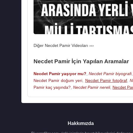
Diğer Necdet Pamir Videoları ›››
Necdet Pamir İçin Yapılan Aramalar
Necdet Pamir yaşıyor mu?
,
Necdet Pamir biyografi
Necdet Pamir doğum yeri
,
Necdet Pamir fotoğraf
,
N
Pamir kaç yaşında?
,
Necdet Pamir nereli
,
Necdet Pa
Hakkımızda