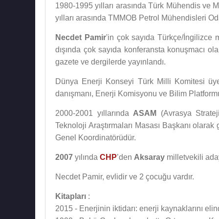
1980-1995 yılları arasında Türk Mühendis ve Mim
yılları arasında TMMOB Petrol Mühendisleri Od
Necdet Pamir
'in çok sayıda Türkçe/İngilizce m
dışında çok sayıda konferansta konuşmacı olar
gazete ve dergilerde yayınlandı.
Dünya Enerji Konseyi Türk Milli Komitesi üy
danışmanı, Enerji Komisyonu ve Bilim Platformu 
2000-2001 yıllarında
ASAM
(Avrasya Stratej
Teknoloji Araştırmaları Masası Başkanı olarak 
Genel Koordinatörüdür.
2007
yılında
CHP
’den
Aksaray
milletvekili ada
Necdet Pamir, evlidir ve 2 çocuğu vardır.
Kitapları
:
2015 - Enerjinin iktidarı: enerji kaynaklarını eli