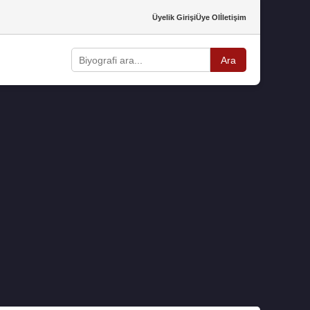
Üyelik Girişi
Üye Ol
İletişim
Ara