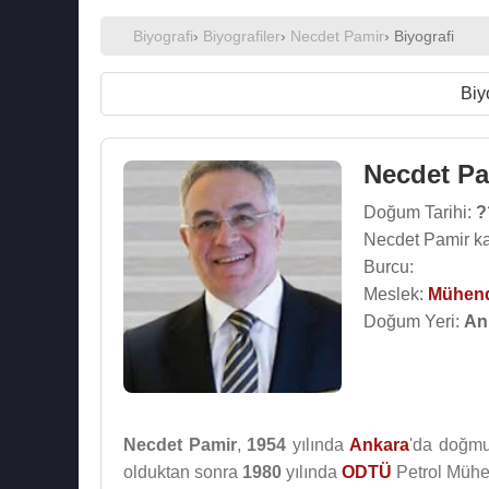
Biyografi
›
Biyografiler
›
Necdet Pamir
› Biyografi
Biy
Necdet Pa
Doğum Tarihi:
?
Necdet Pamir ka
Burcu:
Meslek:
Mühen
Doğum Yeri:
An
Necdet Pamir
,
1954
yılında
Ankara
'da doğmuş
olduktan sonra
1980
yılında
ODTÜ
Petrol Mühe